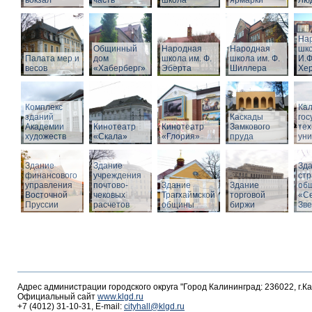
вокзал
часть
школа
ярмарки
Люд
На
Общинный
Народная
Народная
шко
Палата мер и
дом
школа им. Ф.
школа им. Ф.
И.Ф
весов
«Хаберберг»
Эберта
Шиллера
Хе
Комплекс
Кал
зданий
Каскады
гос
Академии
Кинотеатр
Кинотеатр
Замкового
тех
художеств
«Скала»
«Глория»
пруда
уни
Здание
Здание
Зд
финансового
учреждения
стр
управления
почтово-
Здание
Здание
об
Восточной
чековых
Трагхаймской
торговой
«С
Пруссии
расчетов
общины
биржи
Зв
Адрес администрации городского округа "Город Калининград: 236022, г.К
Официальный сайт
www.klgd.ru
+7 (4012) 31-10-31, E-mail:
cityhall@klgd.ru