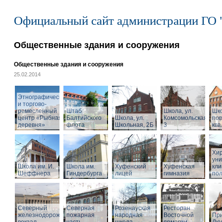
Официальный сайт администрации ГО 
Общественные здания и сооружения
Общественные здания и сооружения
25.02.2014
Этнографический
и торгово-
ремесленный
Штаб
Школа, ул.
Шк
центр «Рыбная
Балтийского
Школа, ул.
Комсомольская,
по
деревня»
флота
Школьная, 2Б
3
кв
Хир
уни
Школа им. И.
Школа им.
Хуфенский
Хуфенская
кли
Шеффнера
Гиндербурга
лицей
гимназия
пол
Северный
Северная
Розенауская
Ресторан
железнодорожный
пожарная
народная
Восточной
При