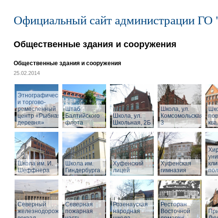
Официальный сайт администрации ГО 
Общественные здания и сооружения
Общественные здания и сооружения
25.02.2014
Этнографический
и торгово-
ремесленный
Штаб
Школа, ул.
Шк
центр «Рыбная
Балтийского
Школа, ул.
Комсомольская,
по
деревня»
флота
Школьная, 2Б
3
кв
Хир
уни
Школа им. И.
Школа им.
Хуфенский
Хуфенская
кли
Шеффнера
Гиндербурга
лицей
гимназия
пол
Северный
Северная
Розенауская
Ресторан
железнодорожный
пожарная
народная
Восточной
При