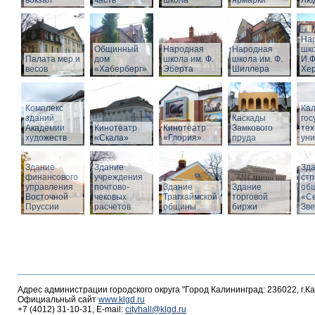
вокзал
часть
школа
ярмарки
Люд
На
Общинный
Народная
Народная
шко
Палата мер и
дом
школа им. Ф.
школа им. Ф.
И.Ф
весов
«Хаберберг»
Эберта
Шиллера
Хе
Комплекс
Кал
зданий
Каскады
гос
Академии
Кинотеатр
Кинотеатр
Замкового
тех
художеств
«Скала»
«Глория»
пруда
уни
Здание
Здание
Зд
финансового
учреждения
стр
управления
почтово-
Здание
Здание
об
Восточной
чековых
Трагхаймской
торговой
«С
Пруссии
расчетов
общины
биржи
Зв
Адрес администрации городского округа "Город Калининград: 236022, г.К
Официальный сайт
www.klgd.ru
+7 (4012) 31-10-31, E-mail:
cityhall@klgd.ru