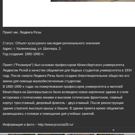
Приют им. Людвига Резы
Статус: Объект культурного наследия регионального значения
Адрес: г. Калининград, ул. Шиллера, 3
Год создания: 1880-1890 гг.
Приют ("Резаниум") был основан профессором Кёнигсбергского университета
Людвигом Резой в качестве общежития для бедных студентов университета в 1834
году. После смерти Людвига Резы было создано благотворительное общество его
имени для помощи малообеспеченным студентам.
В 1880-1890-х годах на пожертвования профессоров университета и жителей
Кёнигсберга на Шиллерштрассе было возведено новое кирпичное здание в стиле
историзма с готическими окнами и высоким готическим фронтоном, главный
корпус трехэтажный, дворовый флигель - двухэтажный. После реконструкции
здание утратило высокую крышу и башню. В здании приюта кроме общежития
размещались столовая и помещения для учебных занятий.
Информация и фото – http://www.prussia39.ru/