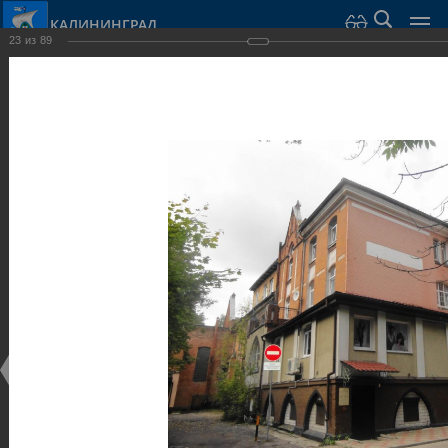
КАЛИНИНГРАД
23
из
89
Город Калининград
›
Город
›
Фотогалерея
›
Калининград
›
Общественные здания и сооружения
Общественные здания и сооружения
Общественные здания и сооружения
25.02.2014