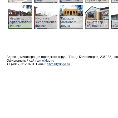
31
радио
управления
с рельефами
со
Изолятор
Институт
Каскады
офтальмологической
экспериментальной
Замкового
Кинотеатр
Ки
клиники
физики
пруда
«Глория»
«С
Адрес администрации городского округа "Город Калининград: 236022, г.К
Официальный сайт
www.klgd.ru
+7 (4012) 31-10-31, E-mail:
cityhall@klgd.ru