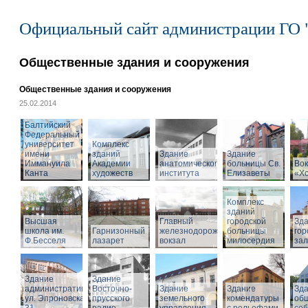
Официальный сайт администрации ГО 
Общественные здания и сооружения
Общественные здания и сооружения
25.02.2014
Балтийский
Федеральный
университет
Комплекс
имени
зданий
Здание
Здание
Иммануила
Академии
анатомического
больницы Св.
Вок
Канта
художеств
института
Елизаветы
«Х
Комплекс
зданий
Высшая
Главный
городской
Зд
школа им.
Гарнизонный
железнодорожный
больницы
гор
Ф.Бесселя
лазарет
вокзал
милосердия
за
Здание
Здание
административное,
Восточно-
Здание
Здание
Зд
ул. Эпроновская,
прусского
земельного
комендатуры
об