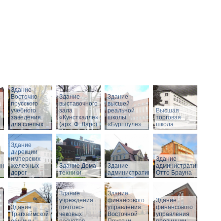
Здание
Восточно-
Здание
Здание
прусского
выставочного
высшей
учебного
зала
реальной
Высшая
заведения
«Кунстхалле»
школы
торговая
для слепых
(арх. Ф. Ларс)
«Бургшуле»
школа
Здание
дирекции
имперских
Здание
нного
железных
Здание Дома
Здание
административное
дорог
техники
административное
Отто Брауна
Здание
Здание
учреждения
финансового
Здание
Здание
почтово-
управления
финансового
Трагхаймской
чековых
Восточной
управления