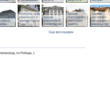
браний
с рельефами
палаты
занятости
Звезда»
Комплекс зданий
Здание
Здание
земельного и
Здание
Королевского
литовского
нотеатр
административного
королевской
сиротского
генеральног
кала»
суда
консистории
приюта
консульства
Еще фотографии
алининград, пл.Победы, 1