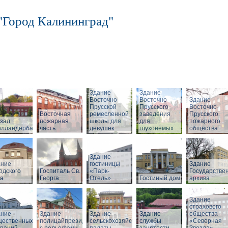
"Город Калининград"
Здание
Здание
Восточно-
Восточно-
Здание
Прусской
Прусского
Восточно-
Восточная
ремесленной
заведения
Прусского
зал
пожарная
школы для
для
пожарного
олландербаум»
часть
девушек
глухонемых
общества
Здание
ание
гостиницы
Здание
одского
Госпиталь Св.
«Парк-
Государстве
ла
Георга
Отель»
Гостиный дом
архива
Здание
страхового
ание
Здание
Здание
Здание
общества
щественных
полицайпрезидиума
сельскохозяйственной
службы
«Северная