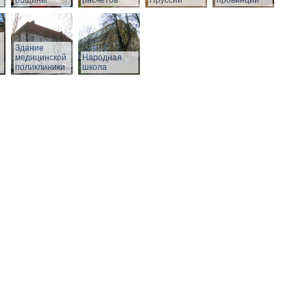
общины
расчетов
Пруссии
провинции
Здание
о
медицинской
Народная
поликлиники
школа