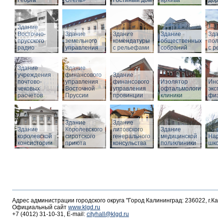
Георга
Отель»
Гостиный дом
архива
дор
Здание
Восточно-
Здание
Здание
Здание
Зд
прусского
земельного
комендатуры
общественных
по
радио
управления
с рельефами
собраний
с 
Здание
Здание
учреждения
финансового
Здание
почтово-
управления
финансового
Изолятор
Инс
чековых
Восточной
управления
офтальмологическо
эк
расчетов
Пруссии
провинции
клиники
фи
Здание
Здание
Здание
Королевского
литовского
Здание
королевской
сиротского
генерального
медицинской
На
консистории
приюта
консульства
поликлиники
шк
Адрес администрации городского округа "Город Калининград: 236022, г.К
Официальный сайт
www.klgd.ru
+7 (4012) 31-10-31, E-mail:
cityhall@klgd.ru