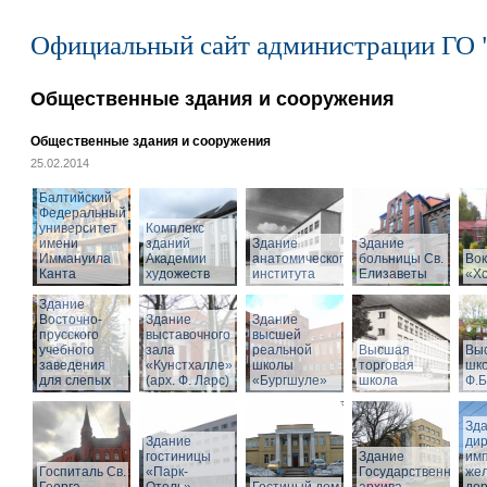
Официальный сайт администрации ГО 
Общественные здания и сооружения
Общественные здания и сооружения
25.02.2014
Балтийский
Федеральный
университет
Комплекс
имени
зданий
Здание
Здание
Иммануила
Академии
анатомического
больницы Св.
Вок
Канта
художеств
института
Елизаветы
«Х
Здание
Восточно-
Здание
Здание
прусского
выставочного
высшей
учебного
зала
реальной
Высшая
Вы
заведения
«Кунстхалле»
школы
торговая
шко
для слепых
(арх. Ф. Ларс)
«Бургшуле»
школа
Ф.Б
Зд
Здание
ди
гостиницы
Здание
имп
Госпиталь Св.
«Парк-
Государственного
же