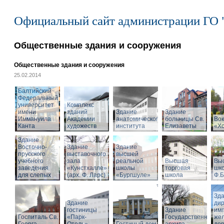
Официальный сайт администрации ГО 
Общественные здания и сооружения
Общественные здания и сооружения
25.02.2014
Балтийский
Федеральный
университет
Комплекс
имени
зданий
Здание
Здание
Иммануила
Академии
анатомического
больницы Св.
Вок
Канта
художеств
института
Елизаветы
«Х
Здание
Восточно-
Здание
Здание
прусского
выставочного
высшей
учебного
зала
реальной
Высшая
Вы
заведения
«Кунстхалле»
школы
торговая
шко
для слепых
(арх. Ф. Ларс)
«Бургшуле»
школа
Ф.Б
Зд
Здание
ди
гостиницы
Здание
имп
Госпиталь Св.
«Парк-
Государственного
же