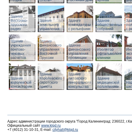
Георга
Отель»
Гостиный дом
архива
дор
Здание
Восточно-
Здание
Здание
Здание
Зд
прусского
земельного
комендатуры
общественных
по
радио
управления
с рельефами
собраний
с 
Здание
Здание
учреждения
финансового
Здание
почтово-
управления
финансового
Изолятор
Инс
чековых
Восточной
управления
офтальмологическо
эк
расчетов
Пруссии
провинции
клиники
фи
Здание
Здание
Здание
Королевского
литовского
Здание
королевской
сиротского
генерального
медицинской
На
консистории
приюта
консульства
поликлиники
шк
Адрес администрации городского округа "Город Калининград: 236022, г.К
Официальный сайт
www.klgd.ru
+7 (4012) 31-10-31, E-mail:
cityhall@klgd.ru