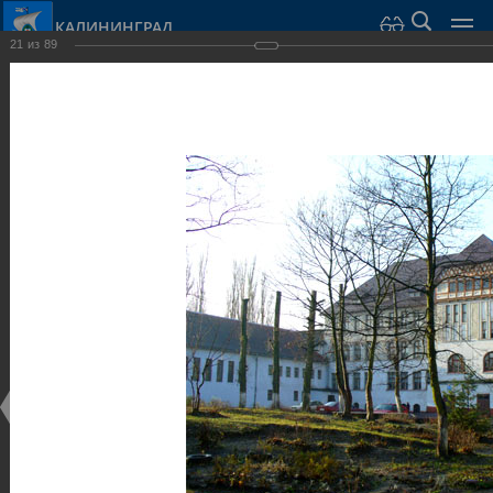
КАЛИНИНГРАД
21
из
89
Город Калининград
›
Город
›
Фотогалерея
›
Калининград
›
Общественные здания и сооружения
Общественные здания и сооружения
Общественные здания и сооружения
25.02.2014