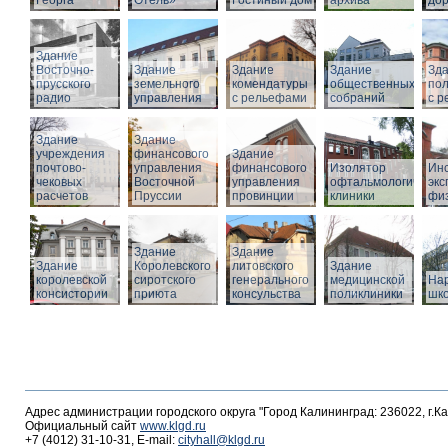
Георга
Отель»
Гостиный дом
архива
дор
Здание
Восточно-
Здание
Здание
Здание
Зд
прусского
земельного
комендатуры
общественных
по
радио
управления
с рельефами
собраний
с 
Здание
Здание
учреждения
финансового
Здание
почтово-
управления
финансового
Изолятор
Инс
чековых
Восточной
управления
офтальмологическо
эк
расчетов
Пруссии
провинции
клиники
фи
Здание
Здание
Здание
Королевского
литовского
Здание
королевской
сиротского
генерального
медицинской
На
консистории
приюта
консульства
поликлиники
шк
Адрес администрации городского округа "Город Калининград: 236022, г.К
Официальный сайт
www.klgd.ru
+7 (4012) 31-10-31, E-mail:
cityhall@klgd.ru