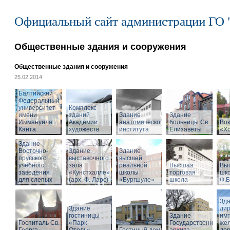
Официальный сайт администрации ГО 
Общественные здания и сооружения
Общественные здания и сооружения
25.02.2014
Балтийский
Федеральный
университет
Комплекс
имени
зданий
Здание
Здание
Иммануила
Академии
анатомического
больницы Св.
Вок
Канта
художеств
института
Елизаветы
«Х
Здание
Восточно-
Здание
Здание
прусского
выставочного
высшей
учебного
зала
реальной
Высшая
Вы
заведения
«Кунстхалле»
школы
торговая
шко
для слепых
(арх. Ф. Ларс)
«Бургшуле»
школа
Ф.Б
Зд
Здание
ди
гостиницы
Здание
имп
Госпиталь Св.
«Парк-
Государственного
же