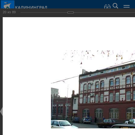
КАЛИНИНГРАД
20
из
89
Город Калининград
›
Город
›
Фотогалерея
›
Калининград
›
Общественные здания и сооружения
Общественные здания и сооружения
Общественные здания и сооружения
25.02.2014