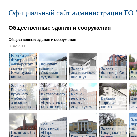
Официальный сайт администрации ГО 
Общественные здания и сооружения
Общественные здания и сооружения
25.02.2014
Балтийский
Федеральный
университет
Комплекс
имени
зданий
Здание
Здание
Иммануила
Академии
анатомического
больницы Св.
Вок
Канта
художеств
института
Елизаветы
«Х
Здание
Восточно-
Здание
Здание
прусского
выставочного
высшей
учебного
зала
реальной
Высшая
Вы
заведения
«Кунстхалле»
школы
торговая
шко
для слепых
(арх. Ф. Ларс)
«Бургшуле»
школа
Ф.Б
Зд
Здание
ди
гостиницы
Здание
имп
Госпиталь Св.
«Парк-
Государственного
же