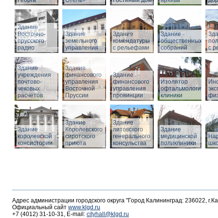
Георга
Отель»
Гостиный дом
архива
дор
Здание
Восточно-
Здание
Здание
Здание
Зд
прусского
земельного
комендатуры
общественных
по
радио
управления
с рельефами
собраний
с 
Здание
Здание
учреждения
финансового
Здание
почтово-
управления
финансового
Изолятор
Инс
чековых
Восточной
управления
офтальмологическо
эк
расчетов
Пруссии
провинции
клиники
фи
Здание
Здание
Здание
Королевского
литовского
Здание
королевской
сиротского
генерального
медицинской
На
консистории
приюта
консульства
поликлиники
шк
Адрес администрации городского округа "Город Калининград: 236022, г.К
Официальный сайт
www.klgd.ru
+7 (4012) 31-10-31, E-mail:
cityhall@klgd.ru