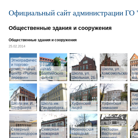
Официальный сайт администрации ГО 
Общественные здания и сооружения
Общественные здания и сооружения
25.02.2014
Этнографический
и торгово-
ремесленный
Штаб
Школа, ул.
Шк
центр «Рыбная
Балтийского
Школа, ул.
Комсомольская,
по
деревня»
флота
Школьная, 2Б
3
кв
Хир
уни
Школа им. И.
Школа им.
Хуфенский
Хуфенская
кли
Шеффнера
Гиндербурга
лицей
гимназия
пол
Северный
Северная
Розенауская
Ресторан
железнодорожный
пожарная
народная
Восточной
При