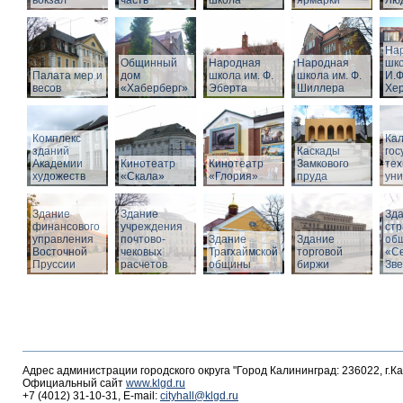
вокзал
часть
школа
ярмарки
Люд
На
Общинный
Народная
Народная
шко
Палата мер и
дом
школа им. Ф.
школа им. Ф.
И.Ф
весов
«Хаберберг»
Эберта
Шиллера
Хе
Комплекс
Кал
зданий
Каскады
гос
Академии
Кинотеатр
Кинотеатр
Замкового
тех
художеств
«Скала»
«Глория»
пруда
уни
Здание
Здание
Зд
финансового
учреждения
стр
управления
почтово-
Здание
Здание
об
Восточной
чековых
Трагхаймской
торговой
«С
Пруссии
расчетов
общины
биржи
Зв
Адрес администрации городского округа "Город Калининград: 236022, г.К
Официальный сайт
www.klgd.ru
+7 (4012) 31-10-31, E-mail:
cityhall@klgd.ru