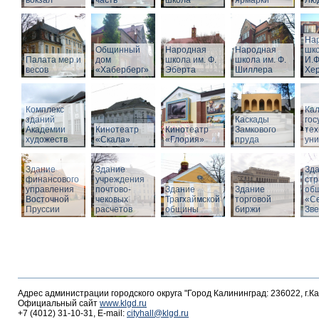
вокзал
часть
школа
ярмарки
Люд
На
Общинный
Народная
Народная
шко
Палата мер и
дом
школа им. Ф.
школа им. Ф.
И.Ф
весов
«Хаберберг»
Эберта
Шиллера
Хе
Комплекс
Кал
зданий
Каскады
гос
Академии
Кинотеатр
Кинотеатр
Замкового
тех
художеств
«Скала»
«Глория»
пруда
уни
Здание
Здание
Зд
финансового
учреждения
стр
управления
почтово-
Здание
Здание
об
Восточной
чековых
Трагхаймской
торговой
«С
Пруссии
расчетов
общины
биржи
Зв
Адрес администрации городского округа "Город Калининград: 236022, г.К
Официальный сайт
www.klgd.ru
+7 (4012) 31-10-31, E-mail:
cityhall@klgd.ru