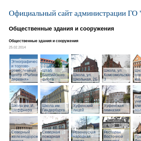
Официальный сайт администрации ГО 
Общественные здания и сооружения
Общественные здания и сооружения
25.02.2014
Этнографический
и торгово-
ремесленный
Штаб
Школа, ул.
Шк
центр «Рыбная
Балтийского
Школа, ул.
Комсомольская,
по
деревня»
флота
Школьная, 2Б
3
кв
Хир
уни
Школа им. И.
Школа им.
Хуфенский
Хуфенская
кли
Шеффнера
Гиндербурга
лицей
гимназия
пол
Северный
Северная
Розенауская
Ресторан
железнодорожный
пожарная
народная
Восточной
При