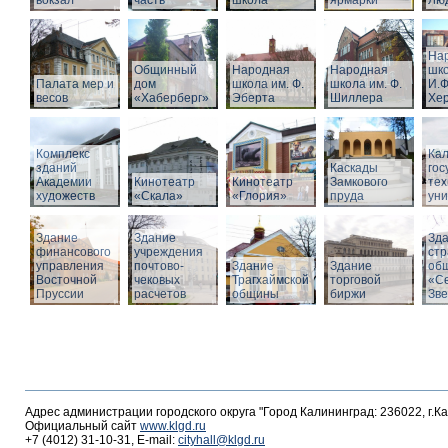
вокзал
часть
школа
ярмарки
Люд
На
Общинный
Народная
Народная
шко
Палата мер и
дом
школа им. Ф.
школа им. Ф.
И.Ф
весов
«Хаберберг»
Эберта
Шиллера
Хе
Комплекс
Кал
зданий
Каскады
гос
Академии
Кинотеатр
Кинотеатр
Замкового
тех
художеств
«Скала»
«Глория»
пруда
уни
Здание
Здание
Зд
финансового
учреждения
стр
управления
почтово-
Здание
Здание
об
Восточной
чековых
Трагхаймской
торговой
«С
Пруссии
расчетов
общины
биржи
Зв
Адрес администрации городского округа "Город Калининград: 236022, г.К
Официальный сайт
www.klgd.ru
+7 (4012) 31-10-31, E-mail:
cityhall@klgd.ru