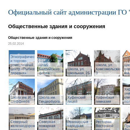
Официальный сайт администрации ГО 
Общественные здания и сооружения
Общественные здания и сооружения
25.02.2014
Этнографический
и торгово-
ремесленный
Штаб
Школа, ул.
Шк
центр «Рыбная
Балтийского
Школа, ул.
Комсомольская,
по
деревня»
флота
Школьная, 2Б
3
кв
Хир
уни
Школа им. И.
Школа им.
Хуфенский
Хуфенская
кли
Шеффнера
Гиндербурга
лицей
гимназия
пол
Северный
Северная
Розенауская
Ресторан
железнодорожный
пожарная
народная
Восточной
При