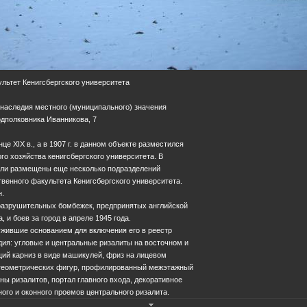
льтет Кенигсбергского университета
 наследия местного (муниципального) значения
Подполковника Иванникова, 7
це XIX в., а в 1907 г. в данном объекте разместился
го хозяйства кенигсбергского университета. В
ли размещены еще несколько подразделений
твенного факультета Кенигсбергского университета.
н.
разрушительных бомбежек, предпринятых английской
, и боев за город в апреле 1945 года.
ужившие основанием для включения его в реестр
дия: угловые и центральные ризалиты на восточном и
ий карниз в виде машикулей, фриз на лицевом
 геометрических фигур, профилированный межэтажный
ны ризалитов, портал главного входа, декоративное
ого и оконного проемов центрального ризалита.