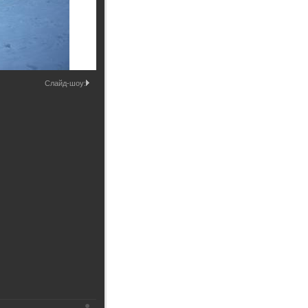
Промышленные здания и
сооружения
Мосты
Слайд-шоу: