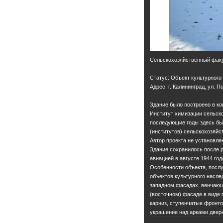
Сельскохозяйственный факу
Статус: Объект культурного
Адрес: г. Калининград, ул. 
Здание было построено в кон
Институт химизации сельско
последующие годы здесь бы
(институтов) сельскохозяйс
Автор проекта не установле
Здание сохранилось после 
авиацией в августе 1944 года
Особенности объекта, посл
объектов культурного насле
западном фасадах, венчающ
(восточном) фасаде в виде
карниз, ступенчатые фронто
украшение над арками дверн