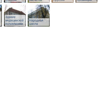
общины
расчетов
Пруссии
провинции
Здание
о
медицинской
Народная
поликлиники
школа