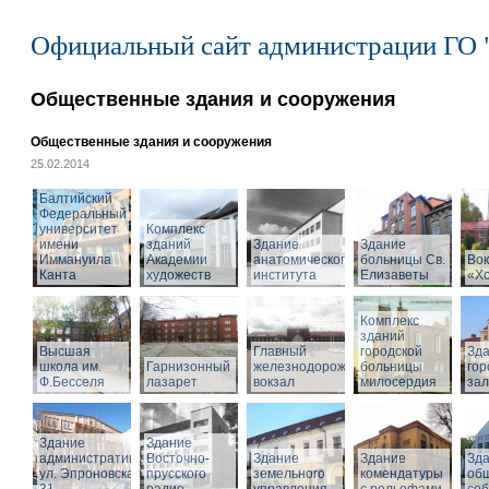
Официальный сайт администрации ГО 
Общественные здания и сооружения
Общественные здания и сооружения
25.02.2014
Балтийский
Федеральный
университет
Комплекс
имени
зданий
Здание
Здание
Иммануила
Академии
анатомического
больницы Св.
Вок
Канта
художеств
института
Елизаветы
«Х
Комплекс
зданий
Высшая
Главный
городской
Зд
школа им.
Гарнизонный
железнодорожный
больницы
гор
Ф.Бесселя
лазарет
вокзал
милосердия
за
Здание
Здание
административное,
Восточно-
Здание
Здание
Зд
ул. Эпроновская,
прусского
земельного
комендатуры
об