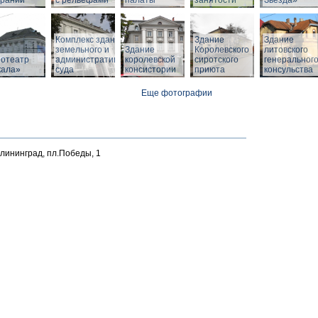
браний
с рельефами
палаты
занятости
Звезда»
Комплекс зданий
Здание
Здание
земельного и
Здание
Королевского
литовского
нотеатр
административного
королевской
сиротского
генеральног
кала»
суда
консистории
приюта
консульства
Еще фотографии
алининград, пл.Победы, 1