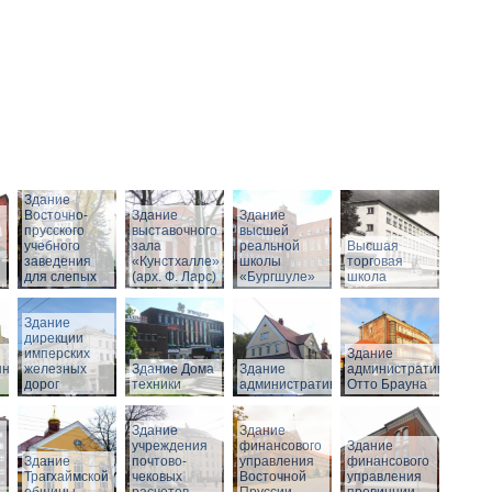
Здание
Восточно-
Здание
Здание
прусского
выставочного
высшей
учебного
зала
реальной
Высшая
заведения
«Кунстхалле»
школы
торговая
для слепых
(арх. Ф. Ларс)
«Бургшуле»
школа
Здание
дирекции
имперских
Здание
нного
железных
Здание Дома
Здание
административное
дорог
техники
административное
Отто Брауна
Здание
Здание
учреждения
финансового
Здание
Здание
почтово-
управления
финансового
Трагхаймской
чековых
Восточной
управления