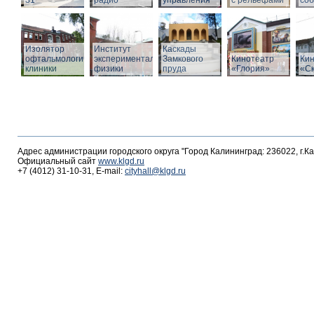
31
радио
управления
с рельефами
со
Изолятор
Институт
Каскады
офтальмологической
экспериментальной
Замкового
Кинотеатр
Ки
клиники
физики
пруда
«Глория»
«С
Адрес администрации городского округа "Город Калининград: 236022, г.К
Официальный сайт
www.klgd.ru
+7 (4012) 31-10-31, E-mail:
cityhall@klgd.ru