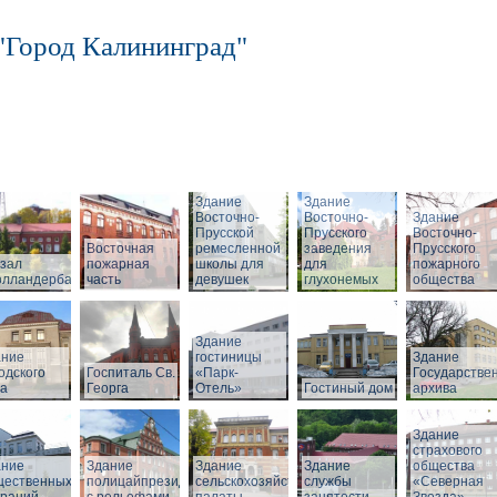
"Город Калининград"
Здание
Здание
Восточно-
Восточно-
Здание
Прусской
Прусского
Восточно-
Восточная
ремесленной
заведения
Прусского
зал
пожарная
школы для
для
пожарного
олландербаум»
часть
девушек
глухонемых
общества
Здание
ание
гостиницы
Здание
одского
Госпиталь Св.
«Парк-
Государстве
ла
Георга
Отель»
Гостиный дом
архива
Здание
страхового
ание
Здание
Здание
Здание
общества
щественных
полицайпрезидиума
сельскохозяйственной
службы
«Северная