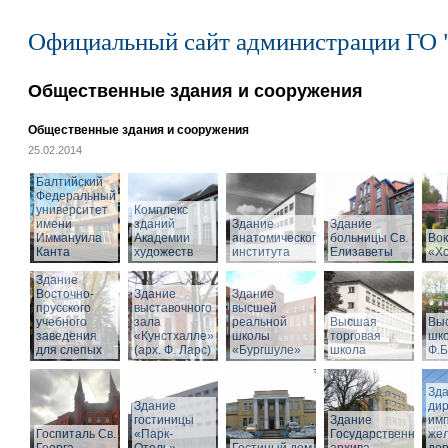
Официальный сайт администрации ГО 
Общественные здания и сооружения
Общественные здания и сооружения
25.02.2014
Балтийский
Федеральный
университет
Комплекс
имени
зданий
Здание
Здание
Иммануила
Академии
анатомического
больницы Св.
Вок
Канта
художеств
института
Елизаветы
«Х
Здание
Восточно-
Здание
Здание
прусского
выставочного
высшей
учебного
зала
реальной
Высшая
Вы
заведения
«Кунстхалле»
школы
торговая
шко
для слепых
(арх. Ф. Ларс)
«Бургшуле»
школа
Ф.Б
Зд
Здание
ди
гостиницы
Здание
имп
Госпиталь Св.
«Парк-
Государственного
же