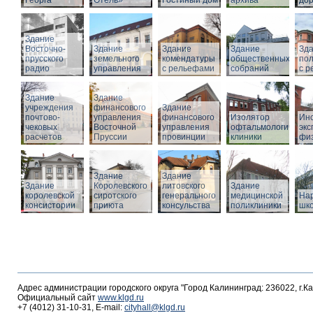
Георга
Отель»
Гостиный дом
архива
дор
Здание
Восточно-
Здание
Здание
Здание
Зд
прусского
земельного
комендатуры
общественных
по
радио
управления
с рельефами
собраний
с 
Здание
Здание
учреждения
финансового
Здание
почтово-
управления
финансового
Изолятор
Инс
чековых
Восточной
управления
офтальмологическо
эк
расчетов
Пруссии
провинции
клиники
фи
Здание
Здание
Здание
Королевского
литовского
Здание
королевской
сиротского
генерального
медицинской
На
консистории
приюта
консульства
поликлиники
шк
Адрес администрации городского округа "Город Калининград: 236022, г.К
Официальный сайт
www.klgd.ru
+7 (4012) 31-10-31, E-mail:
cityhall@klgd.ru