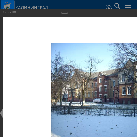
КАЛИНИНГРАД
17
из
89
Город Калининград
›
Город
›
Фотогалерея
›
Калининград
›
Общественные здания и сооружения
Общественные здания и сооружения
Общественные здания и сооружения
25.02.2014