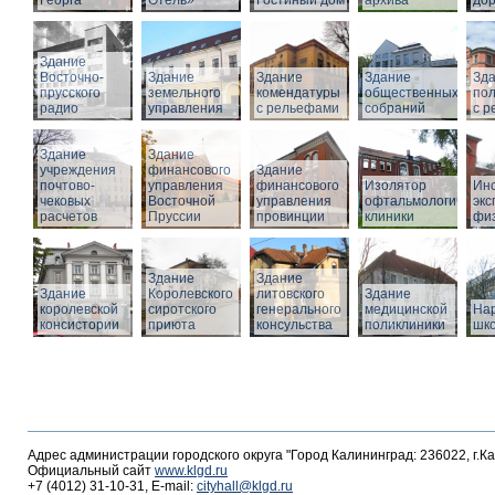
Георга
Отель»
Гостиный дом
архива
дор
Здание
Восточно-
Здание
Здание
Здание
Зд
прусского
земельного
комендатуры
общественных
по
радио
управления
с рельефами
собраний
с 
Здание
Здание
учреждения
финансового
Здание
почтово-
управления
финансового
Изолятор
Инс
чековых
Восточной
управления
офтальмологическо
эк
расчетов
Пруссии
провинции
клиники
фи
Здание
Здание
Здание
Королевского
литовского
Здание
королевской
сиротского
генерального
медицинской
На
консистории
приюта
консульства
поликлиники
шк
Адрес администрации городского округа "Город Калининград: 236022, г.К
Официальный сайт
www.klgd.ru
+7 (4012) 31-10-31, E-mail:
cityhall@klgd.ru