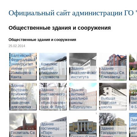
Официальный сайт администрации ГО 
Общественные здания и сооружения
Общественные здания и сооружения
25.02.2014
Балтийский
Федеральный
университет
Комплекс
имени
зданий
Здание
Здание
Иммануила
Академии
анатомического
больницы Св.
Вок
Канта
художеств
института
Елизаветы
«Х
Здание
Восточно-
Здание
Здание
прусского
выставочного
высшей
учебного
зала
реальной
Высшая
Вы
заведения
«Кунстхалле»
школы
торговая
шко
для слепых
(арх. Ф. Ларс)
«Бургшуле»
школа
Ф.Б
Зд
Здание
ди
гостиницы
Здание
имп
Госпиталь Св.
«Парк-
Государственного
же