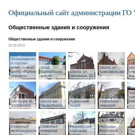
Официальный сайт администрации ГО 
Общественные здания и сооружения
Общественные здания и сооружения
25.02.2014
Этнографический
и торгово-
ремесленный
Штаб
Школа, ул.
Шк
центр «Рыбная
Балтийского
Школа, ул.
Комсомольская,
по
деревня»
флота
Школьная, 2Б
3
кв
Хир
уни
Школа им. И.
Школа им.
Хуфенский
Хуфенская
кли
Шеффнера
Гиндербурга
лицей
гимназия
пол
Северный
Северная
Розенауская
Ресторан
железнодорожный
пожарная
народная
Восточной
При