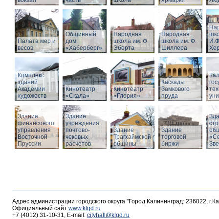
вокзал
часть
школа
ярмарки
Люд
На
Общинный
Народная
Народная
шко
Палата мер и
дом
школа им. Ф.
школа им. Ф.
И.Ф
весов
«Хаберберг»
Эберта
Шиллера
Хе
Комплекс
Кал
зданий
Каскады
гос
Академии
Кинотеатр
Кинотеатр
Замкового
тех
художеств
«Скала»
«Глория»
пруда
уни
Здание
Здание
Зд
финансового
учреждения
стр
управления
почтово-
Здание
Здание
об
Восточной
чековых
Трагхаймской
торговой
«С
Пруссии
расчетов
общины
биржи
Зв
Адрес администрации городского округа "Город Калининград: 236022, г.К
Официальный сайт
www.klgd.ru
+7 (4012) 31-10-31, E-mail:
cityhall@klgd.ru