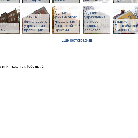
ллера
Хербарта
школа
клиники
суда
Здание
Здание
Здание
финансового
учреждения
финансового
управления
почтово-
Здание
й
ание
управления
Восточной
чековых
Трагхаймско
олы
провинции
Пруссии
расчетов
общины
Еще фотографии
алининград, пл.Победы, 1