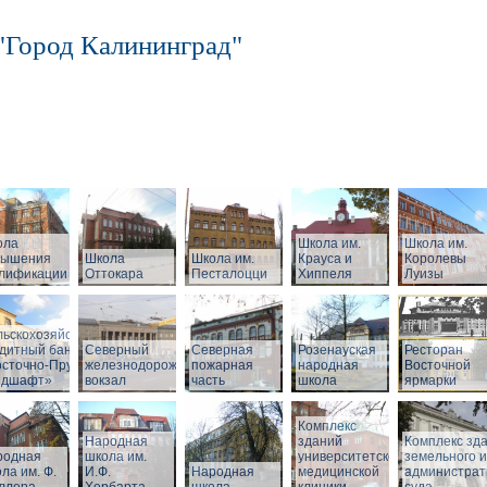
"Город Калининград"
ола
Школа им.
Школа им.
вышения
Школа
Школа им.
Крауса и
Королевы
алификации
Оттокара
Песталоцци
Хиппеля
Луизы
ный
льскохозяйственный
дитный банк
Северный
Северная
Розенауская
Ресторан
сточно-Прусский
железнодорожный
пожарная
народная
Восточной
ндшафт»
вокзал
часть
школа
ярмарки
Комплекс
Народная
зданий
Комплекс зд
родная
школа им.
университетской
земельного и
ла им. Ф.
И.Ф.
Народная
медицинской
администрат