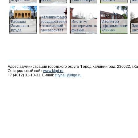
«Прегель»
весов
«Хаберберг»
Эберта
Ши
Калининградский
Каскады
государственный
Институт
Изолятор
Замкового
технический
экспериментальной
офтальмологическо
Зд
пруда
университет
физики
клиники
шк
Адрес администрации городского округа "Город Калининград: 236022, г.К
Официальный сайт
www.klgd.ru
+7 (4012) 31-10-31, E-mail:
cityhall@klgd.ru