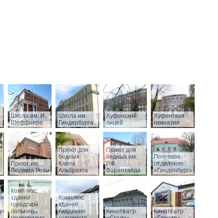
Школа им. И.
Школа им.
Хуфенский
Хуфенская
Шеффнера
Гиндербурга
лицей
гимназия
Приют для
Приют для
бедных
бедных им.
Почтовое
Приют им.
Карла
Р.Ф.
отделение
Людвига Резы
Альбрехта
Фаренхайда
«Гинденбург»
Комплекс
аний
зданий
Комплекс
городской
зданий
ивного
больницы
Академии
Кинотеатр
Кинотеатр