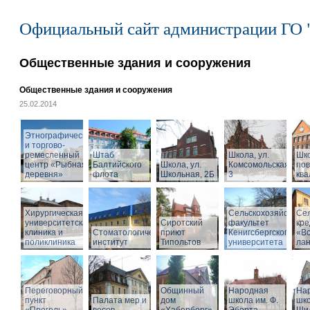
Официальный сайт администрации ГО 
Общественные здания и сооружения
Общественные здания и сооружения
25.02.2014
Этнографический
и торгово-
ремесленный
Штаб
Школа, ул.
Шк
центр «Рыбная
Балтийского
Школа, ул.
Комсомольская,
по
деревня»
флота
Школьная, 2Б
3
кв
Хирургическая
Сельскохозяйствен
Се
университетская
Сиротский
факультет
кре
клиника и
Стоматологический
приют
Кенигсбергского
«Во
поликлиника
институт
Типольтов
университета
ла
Переговорный
Общинный
Народная
На
пункт
Палата мер и
дом
школа им. Ф.
шко