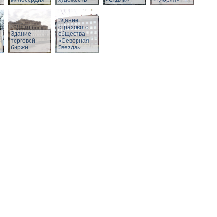
милосердия
художеств
«Скала»
«Глория»
Здание
страхового
Здание
общества
й
торговой
«Северная
биржи
Звезда»