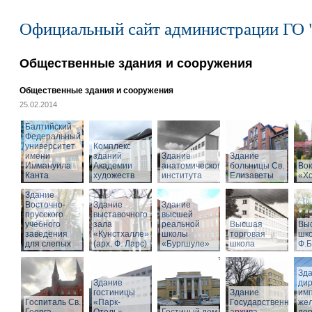
Официальный сайт администрации ГО 
Общественные здания и сооружения
Общественные здания и сооружения
25.02.2014
Балтийский
Федеральный
университет
Комплекс
имени
зданий
Здание
Здание
Иммануила
Академии
анатомического
больницы Св.
Вок
Канта
художеств
института
Елизаветы
«Х
Здание
Восточно-
Здание
Здание
прусского
выставочного
высшей
учебного
зала
реальной
Высшая
Вы
заведения
«Кунстхалле»
школы
торговая
шко
для слепых
(арх. Ф. Ларс)
«Бургшуле»
школа
Ф.Б
Зд
Здание
ди
гостиницы
Здание
имп
Госпиталь Св.
«Парк-
Государственного
же