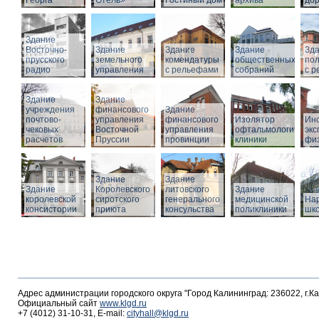
Георга
Отель»
Гостиный дом
архива
дор
Здание
Восточно-
Здание
Здание
Здание
Зд
прусского
земельного
комендатуры
общественных
по
радио
управления
с рельефами
собраний
с 
Здание
Здание
учреждения
финансового
Здание
почтово-
управления
финансового
Изолятор
Инс
чековых
Восточной
управления
офтальмологическо
эк
расчетов
Пруссии
провинции
клиники
фи
Здание
Здание
Здание
Королевского
литовского
Здание
королевской
сиротского
генерального
медицинской
На
консистории
приюта
консульства
поликлиники
шк
Адрес администрации городского округа "Город Калининград: 236022, г.К
Официальный сайт
www.klgd.ru
+7 (4012) 31-10-31, E-mail:
cityhall@klgd.ru