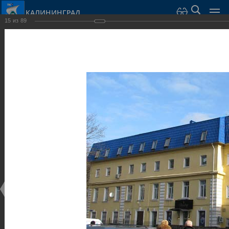
КАЛИНИНГРАД
15
из
89
Город Калининград
›
Город
›
Фотогалерея
›
Калининград
›
Общественные здания и сооружения
Общественные здания и сооружения
Общественные здания и сооружения
25.02.2014