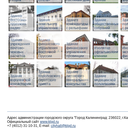
Георга
Отель»
Гостиный дом
архива
дор
Здание
Восточно-
Здание
Здание
Здание
Зд
прусского
земельного
комендатуры
общественных
по
радио
управления
с рельефами
собраний
с 
Здание
Здание
учреждения
финансового
Здание
почтово-
управления
финансового
Изолятор
Инс
чековых
Восточной
управления
офтальмологическо
эк
расчетов
Пруссии
провинции
клиники
фи
Здание
Здание
Здание
Королевского
литовского
Здание
королевской
сиротского
генерального
медицинской
На
консистории
приюта
консульства
поликлиники
шк
Адрес администрации городского округа "Город Калининград: 236022, г.К
Официальный сайт
www.klgd.ru
+7 (4012) 31-10-31, E-mail:
cityhall@klgd.ru