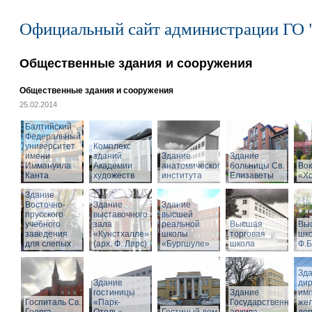
Официальный сайт администрации ГО 
Общественные здания и сооружения
Общественные здания и сооружения
25.02.2014
Балтийский
Федеральный
университет
Комплекс
имени
зданий
Здание
Здание
Иммануила
Академии
анатомического
больницы Св.
Вок
Канта
художеств
института
Елизаветы
«Х
Здание
Восточно-
Здание
Здание
прусского
выставочного
высшей
учебного
зала
реальной
Высшая
Вы
заведения
«Кунстхалле»
школы
торговая
шко
для слепых
(арх. Ф. Ларс)
«Бургшуле»
школа
Ф.Б
Зд
Здание
ди
гостиницы
Здание
имп
Госпиталь Св.
«Парк-
Государственного
же