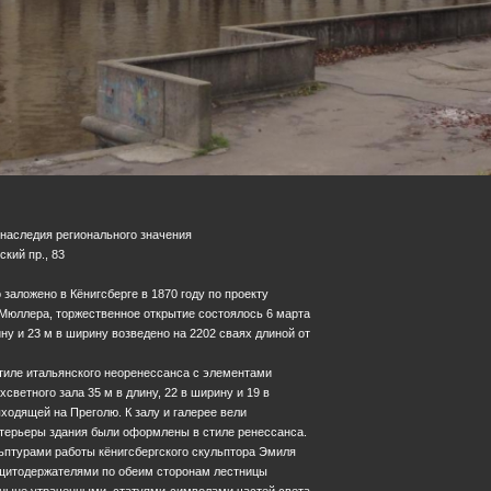
 наследия регионального значения
ский пр., 83
заложено в Кёнигсберге в 1870 году по проекту
 Мюллера, торжественное открытие состоялось 6 марта
ину и 23 м в ширину возведено на 2202 сваях длиной от
тиле итальянского неоренессанса с элементами
хсветного зала 35 м в длину, 22 в ширину и 19 в
ыходящей на Преголю. К залу и галерее вели
терьеры здания были оформлены в стиле ренессанса.
ьптурами работы кёнигсбергского скульптора Эмиля
щитодержателями по обеим сторонам лестницы
, ныне утраченными, статуями-символами частей света