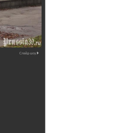
Промышленные здания и
сооружения
Мосты
Слайд-шоу: