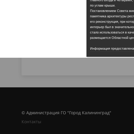
по углам крыши.
Постановлением Совета мин
памятника архитектуры респ
его реконструкция, при кот
интерьер был в значительно
стало использоваться в кач
размещается Областной цен
Информация предоставлена а
© Администрация ГО "Город Калининград"
Контакты