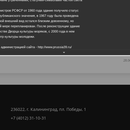
истров РСФСР от 1960 года здание получило статус
убликанского значения, в 1967 году была проведена
орой внешний вид остался близким довоенному, но
й мере перепланирован. После реконструкции здание
естве Дворца культуры моряков, с 2000 года в нем
тр культуры молодежи.
Еще фотографии
дминистрацией сайта - http://www.prussia39.ru/
28.0
236022, г. Калининград, пл. Победы, 1
+7 (4012) 31-10-31