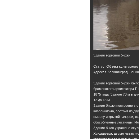
Здание торговой биржи
Статус: Объект культурного
Адрес: г. Калининград, Ленин
Здание торговой биржи было 
бременского архитектора Г.
1875 года. Здание 73 м в дл
12 до 18 м.
Здание биржи построено в с
классицизма, состоит из дву
высоту и крытой галереи, в
обособленные лестницы. Ин
Здание было украшено скул
Хундризера: двумя львами-
главного входа и четырьмя