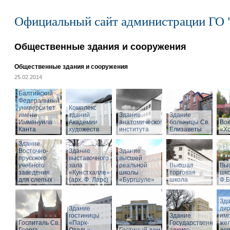
Официальный сайт администрации ГО 
Общественные здания и сооружения
Общественные здания и сооружения
25.02.2014
Балтийский
Федеральный
университет
Комплекс
имени
зданий
Здание
Здание
Иммануила
Академии
анатомического
больницы Св.
Вок
Канта
художеств
института
Елизаветы
«Х
Здание
Восточно-
Здание
Здание
прусского
выставочного
высшей
учебного
зала
реальной
Высшая
Вы
заведения
«Кунстхалле»
школы
торговая
шко
для слепых
(арх. Ф. Ларс)
«Бургшуле»
школа
Ф.Б
Зд
Здание
ди
гостиницы
Здание
имп
Госпиталь Св.
«Парк-
Государственного
же