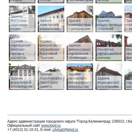
Георга
Отель»
Гостиный дом
архива
дор
Здание
Восточно-
Здание
Здание
Здание
Зд
прусского
земельного
комендатуры
общественных
по
радио
управления
с рельефами
собраний
с 
Здание
Здание
учреждения
финансового
Здание
почтово-
управления
финансового
Изолятор
Инс
чековых
Восточной
управления
офтальмологическо
эк
расчетов
Пруссии
провинции
клиники
фи
Здание
Здание
Здание
Королевского
литовского
Здание
королевской
сиротского
генерального
медицинской
На
консистории
приюта
консульства
поликлиники
шк
Адрес администрации городского округа "Город Калининград: 236022, г.К
Официальный сайт
www.klgd.ru
+7 (4012) 31-10-31, E-mail:
cityhall@klgd.ru