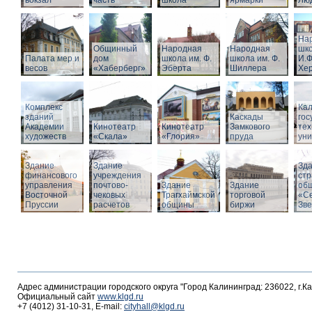
вокзал
часть
школа
ярмарки
Люд
На
Общинный
Народная
Народная
шко
Палата мер и
дом
школа им. Ф.
школа им. Ф.
И.Ф
весов
«Хаберберг»
Эберта
Шиллера
Хе
Комплекс
Кал
зданий
Каскады
гос
Академии
Кинотеатр
Кинотеатр
Замкового
тех
художеств
«Скала»
«Глория»
пруда
уни
Здание
Здание
Зд
финансового
учреждения
стр
управления
почтово-
Здание
Здание
об
Восточной
чековых
Трагхаймской
торговой
«С
Пруссии
расчетов
общины
биржи
Зв
Адрес администрации городского округа "Город Калининград: 236022, г.К
Официальный сайт
www.klgd.ru
+7 (4012) 31-10-31, E-mail:
cityhall@klgd.ru