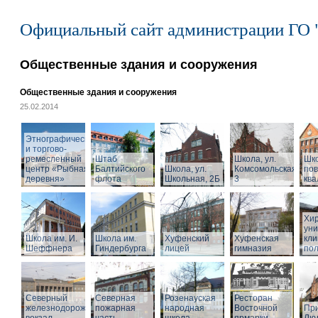
Официальный сайт администрации ГО 
Общественные здания и сооружения
Общественные здания и сооружения
25.02.2014
Этнографический
и торгово-
ремесленный
Штаб
Школа, ул.
Шк
центр «Рыбная
Балтийского
Школа, ул.
Комсомольская,
по
деревня»
флота
Школьная, 2Б
3
кв
Хир
уни
Школа им. И.
Школа им.
Хуфенский
Хуфенская
кли
Шеффнера
Гиндербурга
лицей
гимназия
пол
Северный
Северная
Розенауская
Ресторан
железнодорожный
пожарная
народная
Восточной
При