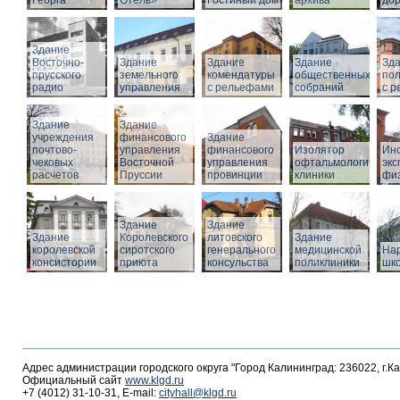
Георга
Отель»
Гостиный дом
архива
дор
Здание
Восточно-
Здание
Здание
Здание
Зд
прусского
земельного
комендатуры
общественных
по
радио
управления
с рельефами
собраний
с 
Здание
Здание
учреждения
финансового
Здание
почтово-
управления
финансового
Изолятор
Инс
чековых
Восточной
управления
офтальмологическо
эк
расчетов
Пруссии
провинции
клиники
фи
Здание
Здание
Здание
Королевского
литовского
Здание
королевской
сиротского
генерального
медицинской
На
консистории
приюта
консульства
поликлиники
шк
Адрес администрации городского округа "Город Калининград: 236022, г.К
Официальный сайт
www.klgd.ru
+7 (4012) 31-10-31, E-mail:
cityhall@klgd.ru