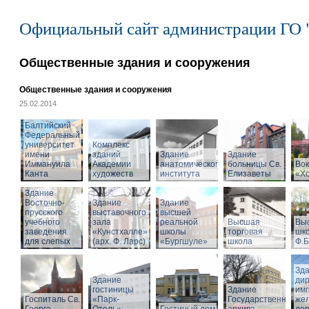
Официальный сайт администрации ГО 
Общественные здания и сооружения
Общественные здания и сооружения
25.02.2014
Балтийский
Федеральный
университет
Комплекс
имени
зданий
Здание
Здание
Иммануила
Академии
анатомического
больницы Св.
Вок
Канта
художеств
института
Елизаветы
«Х
Здание
Восточно-
Здание
Здание
прусского
выставочного
высшей
учебного
зала
реальной
Высшая
Вы
заведения
«Кунстхалле»
школы
торговая
шко
для слепых
(арх. Ф. Ларс)
«Бургшуле»
школа
Ф.Б
Зд
Здание
ди
гостиницы
Здание
имп
Госпиталь Св.
«Парк-
Государственного
же