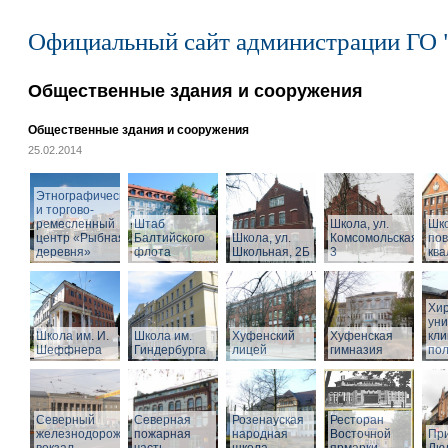
Официальный сайт администрации ГО 
Общественные здания и сооружения
Общественные здания и сооружения
25.02.2014
Этнографический
и торгово-
ремесленный
Штаб
Школа, ул.
Шк
центр «Рыбная
Балтийского
Школа, ул.
Комсомольская,
по
деревня»
флота
Школьная, 2Б
3
кв
Хир
уни
Школа им. И.
Школа им.
Хуфенский
Хуфенская
кли
Шеффнера
Гиндербурга
лицей
гимназия
пол
Северный
Северная
Розенауская
Ресторан
железнодорожный
пожарная
народная
Восточной
При