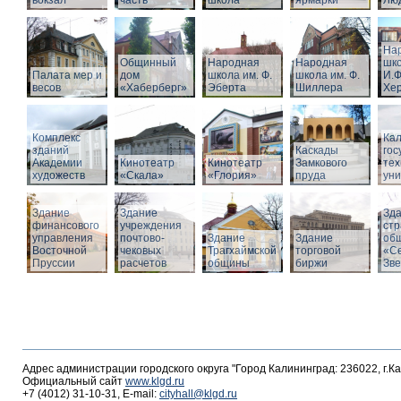
вокзал
часть
школа
ярмарки
Люд
На
Общинный
Народная
Народная
шко
Палата мер и
дом
школа им. Ф.
школа им. Ф.
И.Ф
весов
«Хаберберг»
Эберта
Шиллера
Хе
Комплекс
Кал
зданий
Каскады
гос
Академии
Кинотеатр
Кинотеатр
Замкового
тех
художеств
«Скала»
«Глория»
пруда
уни
Здание
Здание
Зд
финансового
учреждения
стр
управления
почтово-
Здание
Здание
об
Восточной
чековых
Трагхаймской
торговой
«С
Пруссии
расчетов
общины
биржи
Зв
Адрес администрации городского округа "Город Калининград: 236022, г.К
Официальный сайт
www.klgd.ru
+7 (4012) 31-10-31, E-mail:
cityhall@klgd.ru