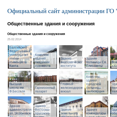
Официальный сайт администрации ГО 
Общественные здания и сооружения
Общественные здания и сооружения
25.02.2014
Балтийский
Федеральный
университет
Комплекс
имени
зданий
Здание
Здание
Иммануила
Академии
анатомического
больницы Св.
Вок
Канта
художеств
института
Елизаветы
«Х
Комплекс
зданий
Высшая
Главный
городской
Зд
школа им.
Гарнизонный
железнодорожный
больницы
гор
Ф.Бесселя
лазарет
вокзал
милосердия
за
Здание
Здание
административное,
Восточно-
Здание
Здание
Зд
ул. Эпроновская,
прусского
земельного
комендатуры
об