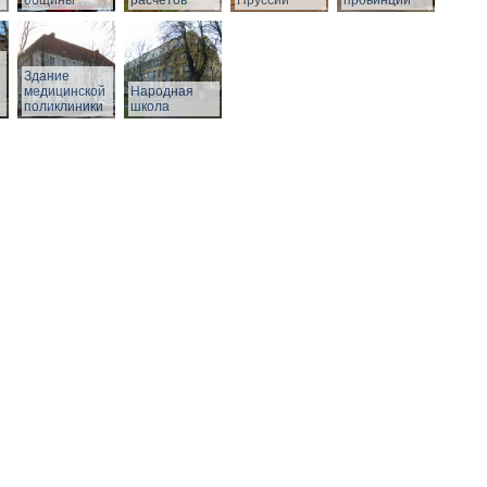
общины
расчетов
Пруссии
провинции
Здание
о
медицинской
Народная
поликлиники
школа