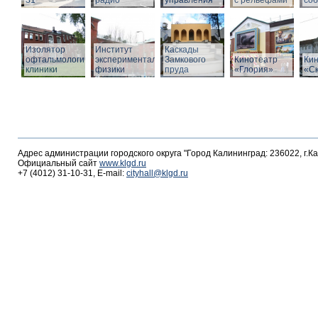
31
радио
управления
с рельефами
со
Изолятор
Институт
Каскады
офтальмологической
экспериментальной
Замкового
Кинотеатр
Ки
клиники
физики
пруда
«Глория»
«С
Адрес администрации городского округа "Город Калининград: 236022, г.К
Официальный сайт
www.klgd.ru
+7 (4012) 31-10-31, E-mail:
cityhall@klgd.ru