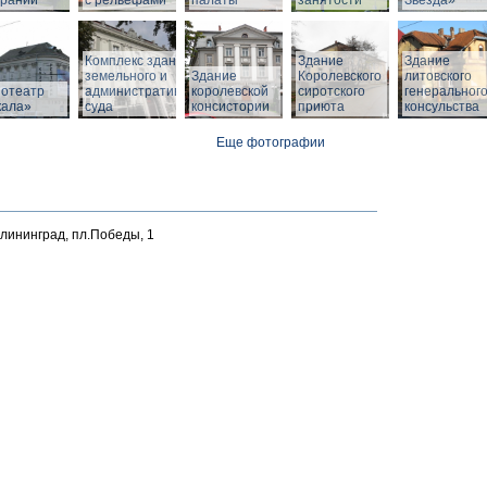
браний
с рельефами
палаты
занятости
Звезда»
Комплекс зданий
Здание
Здание
земельного и
Здание
Королевского
литовского
нотеатр
административного
королевской
сиротского
генеральног
кала»
суда
консистории
приюта
консульства
Еще фотографии
алининград, пл.Победы, 1