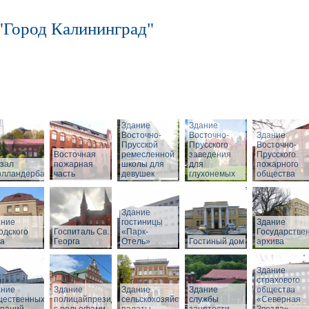
"Город Калининград"
Здание
Здание
Восточно-
Восточно-
Здание
Прусской
Прусского
Восточно-
Восточная
ремесленной
заведения
Прусского
зал
пожарная
школы для
для
пожарного
олландербаум»
часть
девушек
глухонемых
общества
Здание
ание
гостиницы
Здание
одского
Госпиталь Св.
«Парк-
Государстве
ла
Георга
Отель»
Гостиный дом
архива
Здание
страхового
ание
Здание
Здание
Здание
общества
щественных
полицайпрезидиума
сельскохозяйственной
службы
«Северная