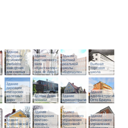
Здание
Восточно-
Здание
Здание
прусского
выставочного
высшей
учебного
зала
реальной
Высшая
заведения
«Кунстхалле»
школы
торговая
для слепых
(арх. Ф. Ларс)
«Бургшуле»
школа
Здание
дирекции
имперских
Здание
нного
железных
Здание Дома
Здание
административное
дорог
техники
административное
Отто Брауна
Здание
Здание
учреждения
финансового
Здание
Здание
почтово-
управления
финансового
Трагхаймской
чековых
Восточной
управления