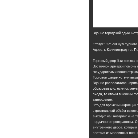
Здание городской администр
Статус: Объект культурного
Адрес: г. Калининград, пл. П
Торговый двор был призван в
Восточной ярмарки помочь 
государствами после отрыва
Торговом дворе хотели выд
Здание располагалось прям
образовывало, если оглянут
входа, то своим высоким ф
завершение.
Это для времени инфляции
строительный объём высото
выходит на Ганзаринг и на 
чердачного пространства. О
внутреннего двора, который
состоит из массивных внешн