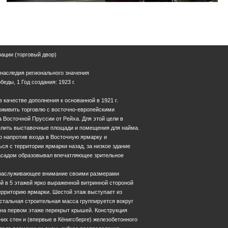
ации (торговый двор)
 наследия регионального значения
обеды, 1 Год создания: 1923 г.
 качестве дополнения к основанной в 1921 г.
оживить торговлю с восточно-европейскими
 Восточной Пруссии от Рейха. Для этой цели в
елить выставочные площади и помещения для найма.
о напротив входа в Восточную ярмарку и
ься с территории ярмарки назад, за низкое здание
асадом образовывал впечатляющее зрительное
 заслуживающее внимание своими размерами
й в 5 этажей ярко выраженной витринной стороной
территорию ярмарки. Шестой этаж выступает из
Еще фотографии
стальная строительная масса группируется вокруг
 на первом этаже перекрыт крышей. Конструкция
их стен и (впервые в Кёнигсберге) железобетонного