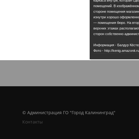
каркаса внутри, которая сд
помещений. В изображённом
стороне помещения магазино
изнутри хорошо оформленно
— помещения бюро. На втор
верхних этажах располагают
сторон собственно админис
Информация - Балдур Кёсте
Фото - http://kenig.amazonit.ru
© Администрация ГО "Город Калининград"
Контакты