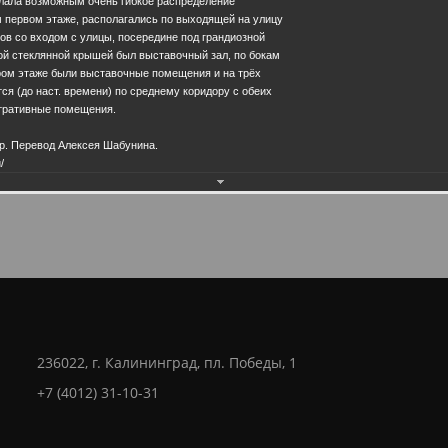
елала возможным очень гибкое распределение
28.0
 первом этаже, располагались по выходящей на улицу
в со входом с улицы, посередине под грандиозной
й стеклянной крышей был выставочный зал, по бокам
ом этаже были выставочные помещения и на трёх
ся (до наст. времени) по среднему коридору с обеих
тративные помещения.
р. Перевод Алексея Шабунина.
/
236022, г. Калининград, пл. Победы, 1
+7 (4012) 31-10-31