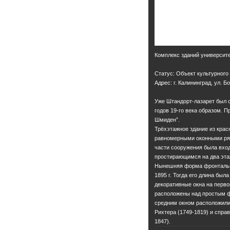
Комплекс зданий университ
Статус: Объект культурного
Адрес: г. Калининград, ул. Б
Уже Штандорт-лазарет был с
годов 19-го века образом. П
Шмиден”.
Трёхэтажное здание из крас
равномерными оконными ряд
части сооружения была вход
простирающимся на два эта
Нынешняя форма фронтально
1895 г. Тогда его длина был
декоративные окна на перво
расположены над простым ф
средним окном расположили
Рихтера (1749-1819) и спра
1847).