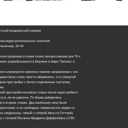
етской медицинской клиники
 наследия регионального значения
ольничная, 34-44
конструирован в плане очень прогрессивным для 70-х
роект разрабатывался в Берлине в бюро “Гропиус и
ного клинкерного кирпича в южном направлении с его
ами было очень просто оформлено, то в северной
ная пристройка с богато отделанным порталом,
жа.
й пристройки возникла только после перестройки в
а чуть ли не удвоена. По бокам добавились
м и втором этажах. Два маленьких окна были
ронтоном, а на свободных поверхностях рядом со
сь медальоны: левый с головой Августа Готтлиба
ва с головой Йоханна Фридриха Диффенбаха (1795-