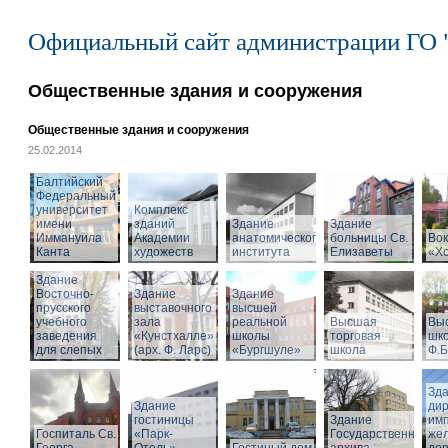
Официальный сайт администрации ГО 
Общественные здания и сооружения
Общественные здания и сооружения
25.02.2014
Балтийский
Федеральный
университет
Комплекс
имени
зданий
Здание
Здание
Иммануила
Академии
анатомического
больницы Св.
Вок
Канта
художеств
института
Елизаветы
«Х
Здание
Восточно-
Здание
Здание
прусского
выставочного
высшей
учебного
зала
реальной
Высшая
Вы
заведения
«Кунстхалле»
школы
торговая
шко
для слепых
(арх. Ф. Ларс)
«Бургшуле»
школа
Ф.Б
Зд
Здание
ди
гостиницы
Здание
имп
Госпиталь Св.
«Парк-
Государственного
же