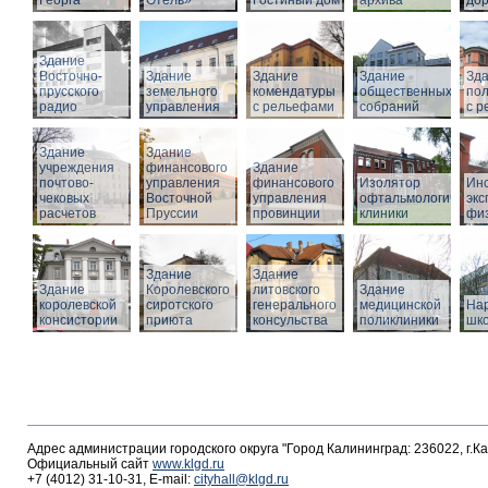
Георга
Отель»
Гостиный дом
архива
дор
Здание
Восточно-
Здание
Здание
Здание
Зд
прусского
земельного
комендатуры
общественных
по
радио
управления
с рельефами
собраний
с 
Здание
Здание
учреждения
финансового
Здание
почтово-
управления
финансового
Изолятор
Инс
чековых
Восточной
управления
офтальмологическо
эк
расчетов
Пруссии
провинции
клиники
фи
Здание
Здание
Здание
Королевского
литовского
Здание
королевской
сиротского
генерального
медицинской
На
консистории
приюта
консульства
поликлиники
шк
Адрес администрации городского округа "Город Калининград: 236022, г.К
Официальный сайт
www.klgd.ru
+7 (4012) 31-10-31, E-mail:
cityhall@klgd.ru