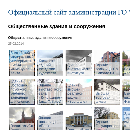
Официальный сайт администрации ГО 
Общественные здания и сооружения
Общественные здания и сооружения
25.02.2014
Балтийский
Федеральный
университет
Комплекс
имени
зданий
Здание
Здание
Иммануила
Академии
анатомического
больницы Св.
Вок
Канта
художеств
института
Елизаветы
«Х
Здание
Восточно-
Здание
Здание
прусского
выставочного
высшей
учебного
зала
реальной
Высшая
Вы
заведения
«Кунстхалле»
школы
торговая
шко
для слепых
(арх. Ф. Ларс)
«Бургшуле»
школа
Ф.Б
Зд
Здание
ди
гостиницы
Здание
имп
Госпиталь Св.
«Парк-
Государственного
же