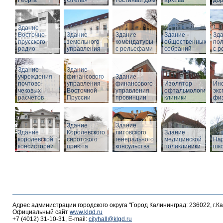
Георга
Отель»
Гостиный дом
архива
дор
Здание
Восточно-
Здание
Здание
Здание
Зд
прусского
земельного
комендатуры
общественных
по
радио
управления
с рельефами
собраний
с 
Здание
Здание
учреждения
финансового
Здание
почтово-
управления
финансового
Изолятор
Инс
чековых
Восточной
управления
офтальмологическо
эк
расчетов
Пруссии
провинции
клиники
фи
Здание
Здание
Здание
Королевского
литовского
Здание
королевской
сиротского
генерального
медицинской
На
консистории
приюта
консульства
поликлиники
шк
Адрес администрации городского округа "Город Калининград: 236022, г.К
Официальный сайт
www.klgd.ru
+7 (4012) 31-10-31, E-mail:
cityhall@klgd.ru