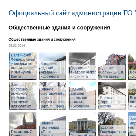
Официальный сайт администрации ГО 
Общественные здания и сооружения
Общественные здания и сооружения
25.02.2014
Балтийский
Федеральный
университет
Комплекс
имени
зданий
Здание
Здание
Иммануила
Академии
анатомического
больницы Св.
Вок
Канта
художеств
института
Елизаветы
«Х
Здание
Восточно-
Здание
Здание
прусского
выставочного
высшей
учебного
зала
реальной
Высшая
Вы
заведения
«Кунстхалле»
школы
торговая
шко
для слепых
(арх. Ф. Ларс)
«Бургшуле»
школа
Ф.Б
Зд
Здание
ди
гостиницы
Здание
имп
Госпиталь Св.
«Парк-
Государственного
же