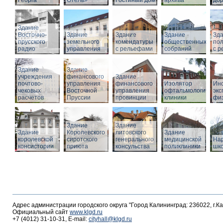
Георга
Отель»
Гостиный дом
архива
дор
Здание
Восточно-
Здание
Здание
Здание
Зд
прусского
земельного
комендатуры
общественных
по
радио
управления
с рельефами
собраний
с 
Здание
Здание
учреждения
финансового
Здание
почтово-
управления
финансового
Изолятор
Инс
чековых
Восточной
управления
офтальмологическо
эк
расчетов
Пруссии
провинции
клиники
фи
Здание
Здание
Здание
Королевского
литовского
Здание
королевской
сиротского
генерального
медицинской
На
консистории
приюта
консульства
поликлиники
шк
Адрес администрации городского округа "Город Калининград: 236022, г.К
Официальный сайт
www.klgd.ru
+7 (4012) 31-10-31, E-mail:
cityhall@klgd.ru