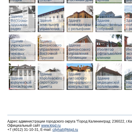
Георга
Отель»
Гостиный дом
архива
дор
Здание
Восточно-
Здание
Здание
Здание
Зд
прусского
земельного
комендатуры
общественных
по
радио
управления
с рельефами
собраний
с 
Здание
Здание
учреждения
финансового
Здание
почтово-
управления
финансового
Изолятор
Инс
чековых
Восточной
управления
офтальмологическо
эк
расчетов
Пруссии
провинции
клиники
фи
Здание
Здание
Здание
Королевского
литовского
Здание
королевской
сиротского
генерального
медицинской
На
консистории
приюта
консульства
поликлиники
шк
Адрес администрации городского округа "Город Калининград: 236022, г.К
Официальный сайт
www.klgd.ru
+7 (4012) 31-10-31, E-mail:
cityhall@klgd.ru