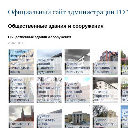
Официальный сайт администрации ГО 
Общественные здания и сооружения
Общественные здания и сооружения
25.02.2014
Балтийский
Федеральный
университет
Комплекс
имени
зданий
Здание
Здание
Иммануила
Академии
анатомического
больницы Св.
Вок
Канта
художеств
института
Елизаветы
«Х
Здание
Восточно-
Здание
Здание
прусского
выставочного
высшей
учебного
зала
реальной
Высшая
Вы
заведения
«Кунстхалле»
школы
торговая
шко
для слепых
(арх. Ф. Ларс)
«Бургшуле»
школа
Ф.Б
Зд
Здание
ди
гостиницы
Здание
имп
Госпиталь Св.
«Парк-
Государственного
же