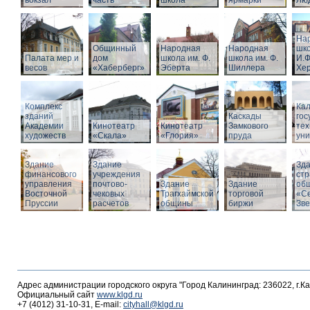
вокзал
часть
школа
ярмарки
Люд
На
Общинный
Народная
Народная
шко
Палата мер и
дом
школа им. Ф.
школа им. Ф.
И.Ф
весов
«Хаберберг»
Эберта
Шиллера
Хе
Комплекс
Кал
зданий
Каскады
гос
Академии
Кинотеатр
Кинотеатр
Замкового
тех
художеств
«Скала»
«Глория»
пруда
уни
Здание
Здание
Зд
финансового
учреждения
стр
управления
почтово-
Здание
Здание
об
Восточной
чековых
Трагхаймской
торговой
«С
Пруссии
расчетов
общины
биржи
Зв
Адрес администрации городского округа "Город Калининград: 236022, г.К
Официальный сайт
www.klgd.ru
+7 (4012) 31-10-31, E-mail:
cityhall@klgd.ru