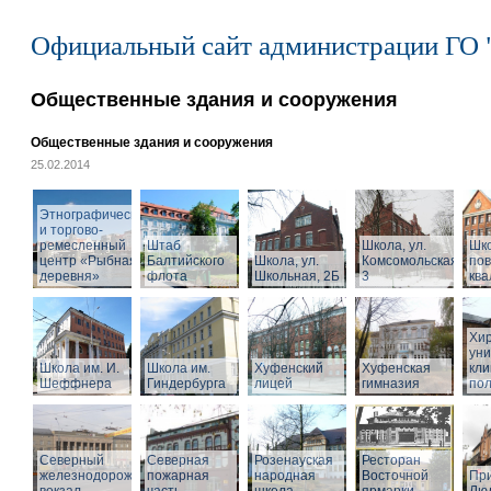
Официальный сайт администрации ГО 
Общественные здания и сооружения
Общественные здания и сооружения
25.02.2014
Этнографический
и торгово-
ремесленный
Штаб
Школа, ул.
Шк
центр «Рыбная
Балтийского
Школа, ул.
Комсомольская,
по
деревня»
флота
Школьная, 2Б
3
кв
Хир
уни
Школа им. И.
Школа им.
Хуфенский
Хуфенская
кли
Шеффнера
Гиндербурга
лицей
гимназия
пол
Северный
Северная
Розенауская
Ресторан
железнодорожный
пожарная
народная
Восточной
При