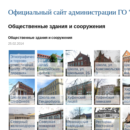
Официальный сайт администрации ГО 
Общественные здания и сооружения
Общественные здания и сооружения
25.02.2014
Этнографический
и торгово-
ремесленный
Штаб
Школа, ул.
Шк
центр «Рыбная
Балтийского
Школа, ул.
Комсомольская,
по
деревня»
флота
Школьная, 2Б
3
кв
Хир
уни
Школа им. И.
Школа им.
Хуфенский
Хуфенская
кли
Шеффнера
Гиндербурга
лицей
гимназия
пол
Северный
Северная
Розенауская
Ресторан
железнодорожный
пожарная
народная
Восточной
При