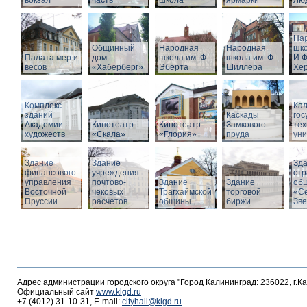
вокзал
часть
школа
ярмарки
Люд
На
Общинный
Народная
Народная
шко
Палата мер и
дом
школа им. Ф.
школа им. Ф.
И.Ф
весов
«Хаберберг»
Эберта
Шиллера
Хе
Комплекс
Кал
зданий
Каскады
гос
Академии
Кинотеатр
Кинотеатр
Замкового
тех
художеств
«Скала»
«Глория»
пруда
уни
Здание
Здание
Зд
финансового
учреждения
стр
управления
почтово-
Здание
Здание
об
Восточной
чековых
Трагхаймской
торговой
«С
Пруссии
расчетов
общины
биржи
Зв
Адрес администрации городского округа "Город Калининград: 236022, г.К
Официальный сайт
www.klgd.ru
+7 (4012) 31-10-31, E-mail:
cityhall@klgd.ru