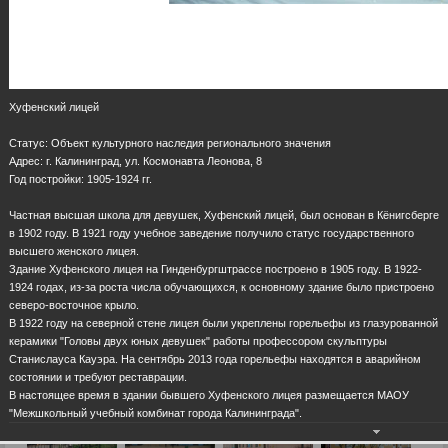
Хуфенский лицей
Статус: Объект культурного наследия регионального значения
Адрес: г. Калининград, ул. Космонавта Леонова, 8
Год постройки: 1905-1924 гг.
Частная высшая школа для девушек, Хуфенский лицей, был основан в Кёнигсберге
в 1902 году. В 1921 году учебное заведение получило статус государственного
высшего женского лицея.
Здание Хуфенского лицея на Гинденбургштрассе построено в 1905 году. В 1922-
1924 годах, из-за роста числа обучающихся, к основному здание было пристроено
северо-восточное крыло.
В 1922 году на северной стене лицея были укреплены горельефы из глазурованной
керамики "Головы двух юных девушек" работы профессором скульптуры
Станислауса Кауэра. На сентябрь 2013 года горельефы находятся в аварийном
состоянии и требуют реставрации.
В настоящее время в здании бывшего Хуфенского лицея размещается МАОУ
"Межшкольный учебный комбинат города Калининграда".