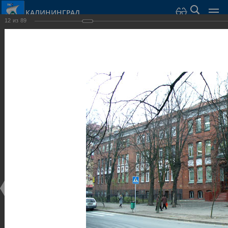
КАЛИНИНГРАД
12
из
89
Город Калининград
›
Город
›
Фотогалерея
›
Калининград
›
Общественные здания и сооружения
Общественные здания и сооружения
Общественные здания и сооружения
25.02.2014