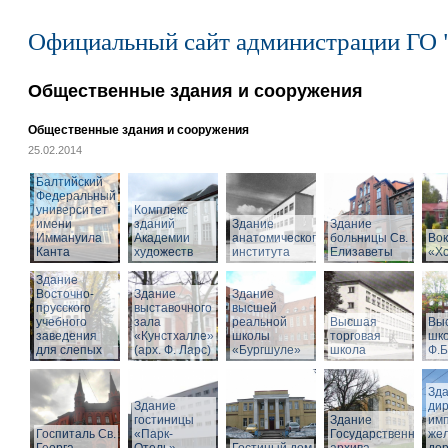
Официальный сайт администрации ГО 
Общественные здания и сооружения
Общественные здания и сооружения
25.02.2014
Балтийский
Федеральный
университет
Комплекс
имени
зданий
Здание
Здание
Иммануила
Академии
анатомического
больницы Св.
Вок
Канта
художеств
института
Елизаветы
«Х
Здание
Восточно-
Здание
Здание
прусского
выставочного
высшей
учебного
зала
реальной
Высшая
Вы
заведения
«Кунстхалле»
школы
торговая
шко
для слепых
(арх. Ф. Ларс)
«Бургшуле»
школа
Ф.Б
Зд
Здание
ди
гостиницы
Здание
имп
Госпиталь Св.
«Парк-
Государственного
же