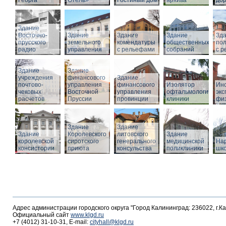
Георга
Отель»
Гостиный дом
архива
дор
Здание
Восточно-
Здание
Здание
Здание
Зд
прусского
земельного
комендатуры
общественных
по
радио
управления
с рельефами
собраний
с 
Здание
Здание
учреждения
финансового
Здание
почтово-
управления
финансового
Изолятор
Инс
чековых
Восточной
управления
офтальмологическо
эк
расчетов
Пруссии
провинции
клиники
фи
Здание
Здание
Здание
Королевского
литовского
Здание
королевской
сиротского
генерального
медицинской
На
консистории
приюта
консульства
поликлиники
шк
Адрес администрации городского округа "Город Калининград: 236022, г.К
Официальный сайт
www.klgd.ru
+7 (4012) 31-10-31, E-mail:
cityhall@klgd.ru