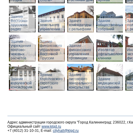
Георга
Отель»
Гостиный дом
архива
дор
Здание
Восточно-
Здание
Здание
Здание
Зд
прусского
земельного
комендатуры
общественных
по
радио
управления
с рельефами
собраний
с 
Здание
Здание
учреждения
финансового
Здание
почтово-
управления
финансового
Изолятор
Инс
чековых
Восточной
управления
офтальмологическо
эк
расчетов
Пруссии
провинции
клиники
фи
Здание
Здание
Здание
Королевского
литовского
Здание
королевской
сиротского
генерального
медицинской
На
консистории
приюта
консульства
поликлиники
шк
Адрес администрации городского округа "Город Калининград: 236022, г.К
Официальный сайт
www.klgd.ru
+7 (4012) 31-10-31, E-mail:
cityhall@klgd.ru