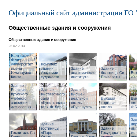
Официальный сайт администрации ГО 
Общественные здания и сооружения
Общественные здания и сооружения
25.02.2014
Балтийский
Федеральный
университет
Комплекс
имени
зданий
Здание
Здание
Иммануила
Академии
анатомического
больницы Св.
Вок
Канта
художеств
института
Елизаветы
«Х
Здание
Восточно-
Здание
Здание
прусского
выставочного
высшей
учебного
зала
реальной
Высшая
Вы
заведения
«Кунстхалле»
школы
торговая
шко
для слепых
(арх. Ф. Ларс)
«Бургшуле»
школа
Ф.Б
Зд
Здание
ди
гостиницы
Здание
имп
Госпиталь Св.
«Парк-
Государственного
же