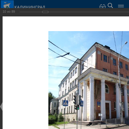
КАЛИНИНГРАД
10
из
89
Город Калининград
›
Город
›
Фотогалерея
›
Калининград
›
Общественные здания и сооружения
Общественные здания и сооружения
Общественные здания и сооружения
25.02.2014