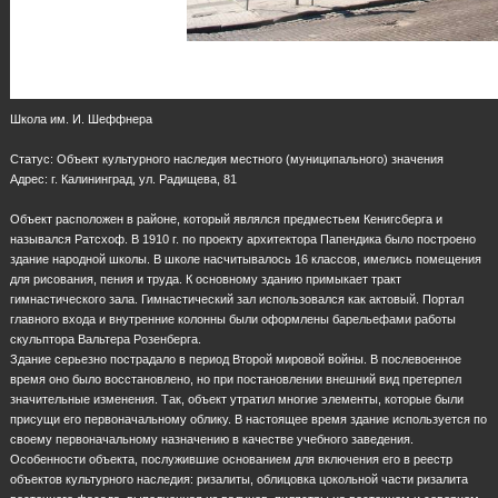
Школа им. И. Шеффнера
Статус: Объект культурного наследия местного (муниципального) значения
Адрес: г. Калининград, ул. Радищева, 81
Объект расположен в районе, который являлся предместьем Кенигсберга и
назывался Ратсхоф. В 1910 г. по проекту архитектора Папендика было построено
здание народной школы. В школе насчитывалось 16 классов, имелись помещения
для рисования, пения и труда. К основному зданию примыкает тракт
гимнастического зала. Гимнастический зал использовался как актовый. Портал
главного входа и внутренние колонны были оформлены барельефами работы
скульптора Вальтера Розенберга.
Здание серьезно пострадало в период Второй мировой войны. В послевоенное
время оно было восстановлено, но при постановлении внешний вид претерпел
значительные изменения. Так, объект утратил многие элементы, которые были
присущи его первоначальному облику. В настоящее время здание используется по
своему первоначальному назначению в качестве учебного заведения.
Особенности объекта, послужившие основанием для включения его в реестр
объектов культурного наследия: ризалиты, облицовка цокольной части ризалита