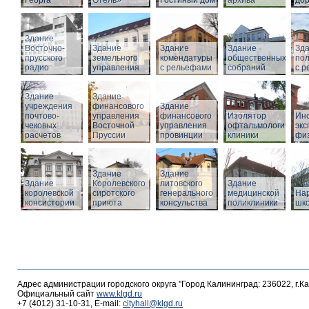
Георга
Отель»
Гостиный дом
архива
дор
Здание
Восточно-
Здание
Здание
Здание
Зд
прусского
земельного
комендатуры
общественных
по
радио
управления
с рельефами
собраний
с 
Здание
Здание
учреждения
финансового
Здание
почтово-
управления
финансового
Изолятор
Инс
чековых
Восточной
управления
офтальмологическо
эк
расчетов
Пруссии
провинции
клиники
фи
Здание
Здание
Здание
Королевского
литовского
Здание
королевской
сиротского
генерального
медицинской
На
консистории
приюта
консульства
поликлиники
шк
Адрес администрации городского округа "Город Калининград: 236022, г.К
Официальный сайт
www.klgd.ru
+7 (4012) 31-10-31, E-mail:
cityhall@klgd.ru