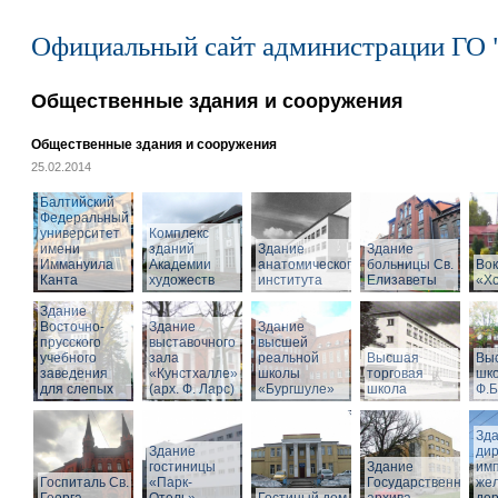
Официальный сайт администрации ГО 
Общественные здания и сооружения
Общественные здания и сооружения
25.02.2014
Балтийский
Федеральный
университет
Комплекс
имени
зданий
Здание
Здание
Иммануила
Академии
анатомического
больницы Св.
Вок
Канта
художеств
института
Елизаветы
«Х
Здание
Восточно-
Здание
Здание
прусского
выставочного
высшей
учебного
зала
реальной
Высшая
Вы
заведения
«Кунстхалле»
школы
торговая
шко
для слепых
(арх. Ф. Ларс)
«Бургшуле»
школа
Ф.Б
Зд
Здание
ди
гостиницы
Здание
имп
Госпиталь Св.
«Парк-
Государственного
же