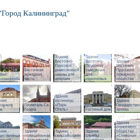
"Город Калининград"
Здание
Здание
Восточно-
Восточно-
Здание
Прусской
Прусского
Восточно-
Восточная
ремесленной
заведения
Прусского
зал
пожарная
школы для
для
пожарного
олландербаум»
часть
девушек
глухонемых
общества
Здание
ание
гостиницы
Здание
одского
Госпиталь Св.
«Парк-
Государстве
ла
Георга
Отель»
Гостиный дом
архива
Здание
страхового
ание
Здание
Здание
Здание
общества
щественных
полицайпрезидиума
сельскохозяйственной
службы
«Северная