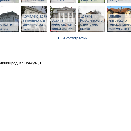
браний
с рельефами
палаты
занятости
Звезда»
Комплекс зданий
Здание
Здание
земельного и
Здание
Королевского
литовского
нотеатр
административного
королевской
сиротского
генеральног
кала»
суда
консистории
приюта
консульства
Еще фотографии
алининград, пл.Победы, 1