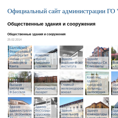
Официальный сайт администрации ГО 
Общественные здания и сооружения
Общественные здания и сооружения
25.02.2014
Балтийский
Федеральный
университет
Комплекс
имени
зданий
Здание
Здание
Иммануила
Академии
анатомического
больницы Св.
Вок
Канта
художеств
института
Елизаветы
«Х
Комплекс
зданий
Высшая
Главный
городской
Зд
школа им.
Гарнизонный
железнодорожный
больницы
гор
Ф.Бесселя
лазарет
вокзал
милосердия
за
Здание
Здание
административное,
Восточно-
Здание
Здание
Зд
ул. Эпроновская,
прусского
земельного
комендатуры
об