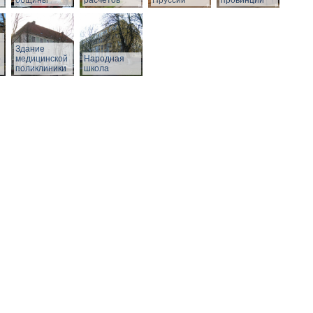
общины
расчетов
Пруссии
провинции
Здание
о
медицинской
Народная
поликлиники
школа