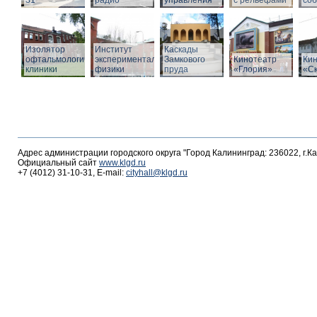
31
радио
управления
с рельефами
со
Изолятор
Институт
Каскады
офтальмологической
экспериментальной
Замкового
Кинотеатр
Ки
клиники
физики
пруда
«Глория»
«С
Адрес администрации городского округа "Город Калининград: 236022, г.К
Официальный сайт
www.klgd.ru
+7 (4012) 31-10-31, E-mail:
cityhall@klgd.ru