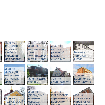
Здание
Восточно-
Здание
Здание
прусского
выставочного
высшей
учебного
зала
реальной
Высшая
заведения
«Кунстхалле»
школы
торговая
для слепых
(арх. Ф. Ларс)
«Бургшуле»
школа
Здание
дирекции
имперских
Здание
нного
железных
Здание Дома
Здание
административное
дорог
техники
административное
Отто Брауна
Здание
Здание
учреждения
финансового
Здание
Здание
почтово-
управления
финансового
Трагхаймской
чековых
Восточной
управления