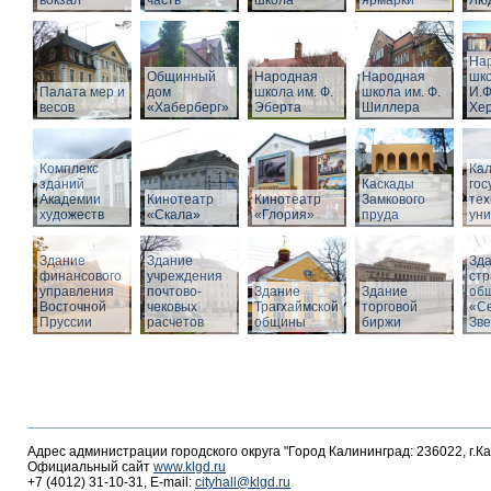
вокзал
часть
школа
ярмарки
Люд
На
Общинный
Народная
Народная
шко
Палата мер и
дом
школа им. Ф.
школа им. Ф.
И.Ф
весов
«Хаберберг»
Эберта
Шиллера
Хе
Комплекс
Кал
зданий
Каскады
гос
Академии
Кинотеатр
Кинотеатр
Замкового
тех
художеств
«Скала»
«Глория»
пруда
уни
Здание
Здание
Зд
финансового
учреждения
стр
управления
почтово-
Здание
Здание
об
Восточной
чековых
Трагхаймской
торговой
«С
Пруссии
расчетов
общины
биржи
Зв
Адрес администрации городского округа "Город Калининград: 236022, г.К
Официальный сайт
www.klgd.ru
+7 (4012) 31-10-31, E-mail:
cityhall@klgd.ru