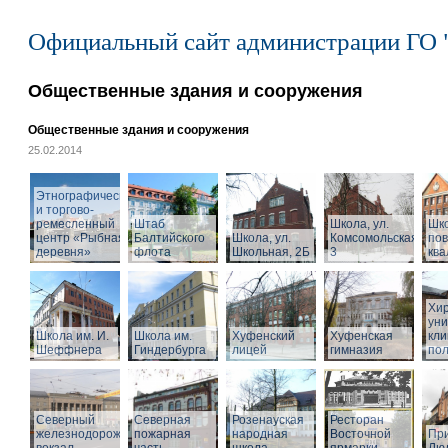
Официальный сайт администрации ГО 
Общественные здания и сооружения
Общественные здания и сооружения
25.02.2014
Этнографический
и торгово-
ремесленный
Штаб
Школа, ул.
Шк
центр «Рыбная
Балтийского
Школа, ул.
Комсомольская,
по
деревня»
флота
Школьная, 2Б
3
кв
Хир
уни
Школа им. И.
Школа им.
Хуфенский
Хуфенская
кли
Шеффнера
Гиндербурга
лицей
гимназия
пол
Северный
Северная
Розенауская
Ресторан
железнодорожный
пожарная
народная
Восточной
При