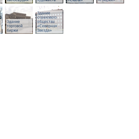
милосердия
художеств
«Скала»
«Глория»
Здание
страхового
Здание
общества
й
торговой
«Северная
биржи
Звезда»