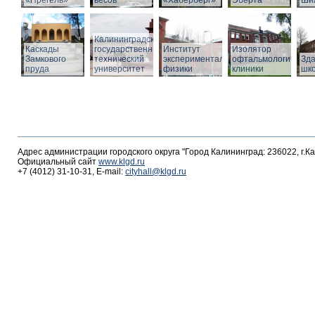
«Прегель»
весов
«Хаберберг»
Эберта
Ши
Калининградский
Каскады
государственный
Институт
Изолятор
Замкового
технический
экспериментальной
офтальмологическо
Зд
пруда
университет
физики
клиники
шк
Адрес администрации городского округа "Город Калининград: 236022, г.К
Официальный сайт
www.klgd.ru
+7 (4012) 31-10-31, E-mail:
cityhall@klgd.ru