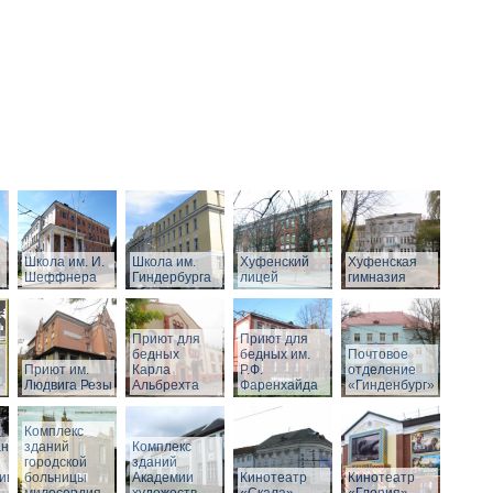
Школа им. И.
Школа им.
Хуфенский
Хуфенская
Шеффнера
Гиндербурга
лицей
гимназия
Приют для
Приют для
бедных
бедных им.
Почтовое
Приют им.
Карла
Р.Ф.
отделение
Людвига Резы
Альбрехта
Фаренхайда
«Гинденбург»
Комплекс
аний
зданий
Комплекс
городской
зданий
ивного
больницы
Академии
Кинотеатр
Кинотеатр