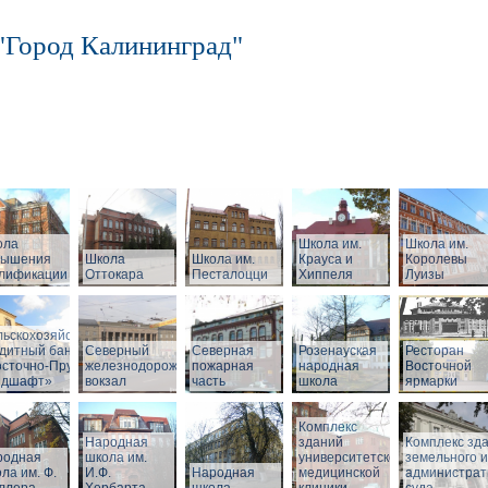
"Город Калининград"
ола
Школа им.
Школа им.
вышения
Школа
Школа им.
Крауса и
Королевы
алификации
Оттокара
Песталоцци
Хиппеля
Луизы
ный
льскохозяйственный
дитный банк
Северный
Северная
Розенауская
Ресторан
сточно-Прусский
железнодорожный
пожарная
народная
Восточной
ндшафт»
вокзал
часть
школа
ярмарки
Комплекс
Народная
зданий
Комплекс зд
родная
школа им.
университетской
земельного и
ла им. Ф.
И.Ф.
Народная
медицинской
администрат