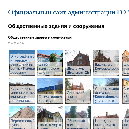
Официальный сайт администрации ГО 
Общественные здания и сооружения
Общественные здания и сооружения
25.02.2014
Этнографический
и торгово-
ремесленный
Штаб
Школа, ул.
Шк
центр «Рыбная
Балтийского
Школа, ул.
Комсомольская,
по
деревня»
флота
Школьная, 2Б
3
кв
Хирургическая
Сельскохозяйствен
Се
университетская
Сиротский
факультет
кре
клиника и
Стоматологический
приют
Кенигсбергского
«Во
поликлиника
институт
Типольтов
университета
ла
Переговорный
Общинный
Народная
На
пункт
Палата мер и
дом
школа им. Ф.
шко