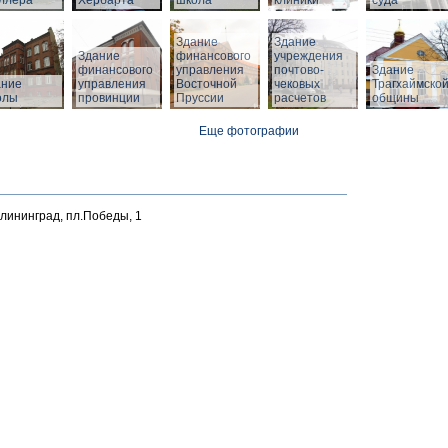
ллера
Хербарта
школа
клиники
суда
Здание
Здание
Здание
финансового
учреждения
финансового
управления
почтово-
Здание
й
ание
управления
Восточной
чековых
Трагхаймско
олы
провинции
Пруссии
расчетов
общины
Еще фотографии
алининград, пл.Победы, 1