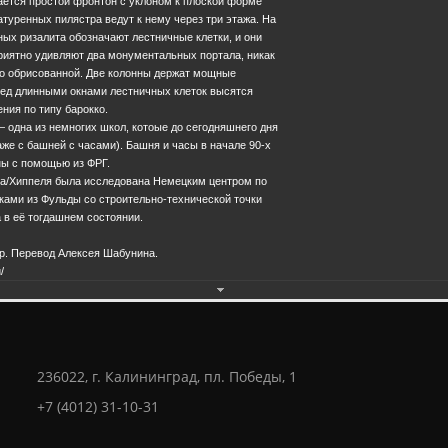
ется простой фронтон с уклоном к плоской форме
туренных пилястра ведут к нему через три этажа. На
ых ризалита обозначают лестничные клетки, и они
риятно удивляют два монументальных портала, никак
бо обрисованной. Две колонны держат мощные
ред длинными окнами лестничных клеток высятся
ния по типу барокко.
 одна из немногих школ, котоые до сегодняшнего дня
Еще фотографии
же с башней с часами). Башня и часы в начале 90-х
ны с помощью из ФРГ.
уса/Хиппеля была исследована Немецким центром по
ками из Фульды со строительно-технической точки
28.0
 в её тогдашнем состоянии.
р. Перевод Алексея Шабунина.
/
236022, г. Калининград, пл. Победы, 1
+7 (4012) 31-10-31