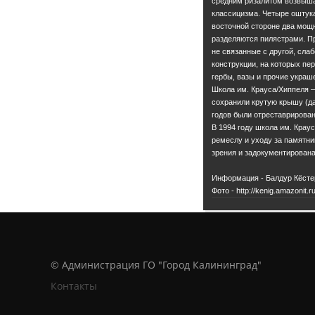
средним ризалитом возвыша
классицизма. Четыре оштука
восточной стороне два мощн
разделяются пилястрами. П
не связанные с другой, сла
конструкции, на которых пе
гербы, вазы и прочие украше
Школа им. Крауса/Хиппеля —
сохранили крутую крышу (да
годов были отреставрирова
В 1994 году школа им. Кра
ремеслу и уходу за памятни
зрения и задокументирована
Информация - Балдур Кёсте
Фото - http://kenig.amazonit.ru
© Администрация ГО "Город Калининград"
Контакты