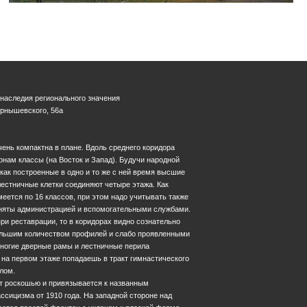
 наследия регионального значения
Чернышевского, 56а
ень компактна в плане. Вдоль среднего коридора
нам классы (на Восток и Запад). Будучи народной
 как построенные в одно и то же с ней время высшие
естничные клетки соединяют четыре этажа. Как
меется по 16 классов, при этом надо учитывать также
аняты администрацией и вспомогательными службами.
ри реставрации, то в коридорах видно сознательно
ольшим количеством профилей и слабо проявленными
ногие дверные рамы и лестничные перила
 на первом этаже попадаешь в тракт гимнастического
лом.
 роскошью и привязывается к названным
ссицизма от 1910 года. На западной стороне над