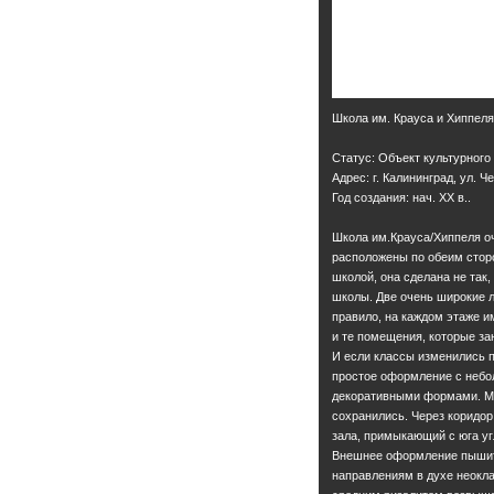
Школа им. Крауса и Хиппеля
Статус: Объект культурного
Адрес: г. Калининград, ул. 
Год создания: нач. ХХ в..
Школа им.Крауса/Хиппеля оч
расположены по обеим сторо
школой, она сделана не так,
школы. Две очень широкие л
правило, на каждом этаже и
и те помещения, которые з
И если классы изменились п
простое оформление с неб
декоративными формами. М
сохранились. Через коридор
зала, примыкающий с юга уг
Внешнее оформление пышит
направлениям в духе неокла