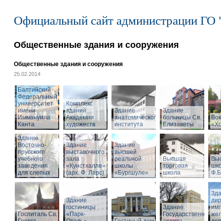
Официальный сайт администрации ГО 
Общественные здания и сооружения
Общественные здания и сооружения
25.02.2014
Балтийский
Федеральный
университет
Комплекс
имени
зданий
Здание
Здание
Иммануила
Академии
анатомического
больницы Св.
Вок
Канта
художеств
института
Елизаветы
«Х
Здание
Восточно-
Здание
Здание
прусского
выставочного
высшей
учебного
зала
реальной
Высшая
Вы
заведения
«Кунстхалле»
школы
торговая
шко
для слепых
(арх. Ф. Ларс)
«Бургшуле»
школа
Ф.Б
Зд
Здание
ди
гостиницы
Здание
имп
Госпиталь Св.
«Парк-
Государственного
же