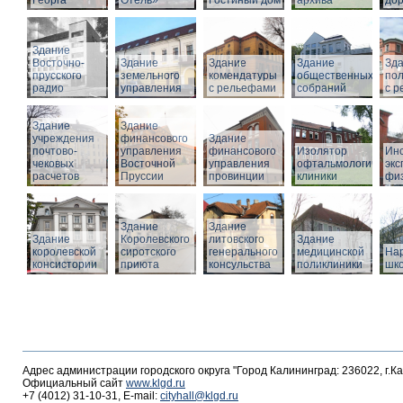
Георга
Отель»
Гостиный дом
архива
дор
Здание
Восточно-
Здание
Здание
Здание
Зд
прусского
земельного
комендатуры
общественных
по
радио
управления
с рельефами
собраний
с 
Здание
Здание
учреждения
финансового
Здание
почтово-
управления
финансового
Изолятор
Инс
чековых
Восточной
управления
офтальмологическо
эк
расчетов
Пруссии
провинции
клиники
фи
Здание
Здание
Здание
Королевского
литовского
Здание
королевской
сиротского
генерального
медицинской
На
консистории
приюта
консульства
поликлиники
шк
Адрес администрации городского округа "Город Калининград: 236022, г.К
Официальный сайт
www.klgd.ru
+7 (4012) 31-10-31, E-mail:
cityhall@klgd.ru