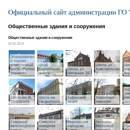
Официальный сайт администрации ГО 
Общественные здания и сооружения
Общественные здания и сооружения
25.02.2014
Этнографический
и торгово-
ремесленный
Штаб
Школа, ул.
Шк
центр «Рыбная
Балтийского
Школа, ул.
Комсомольская,
по
деревня»
флота
Школьная, 2Б
3
кв
Хир
уни
Школа им. И.
Школа им.
Хуфенский
Хуфенская
кли
Шеффнера
Гиндербурга
лицей
гимназия
пол
Северный
Северная
Розенауская
Ресторан
железнодорожный
пожарная
народная
Восточной
При