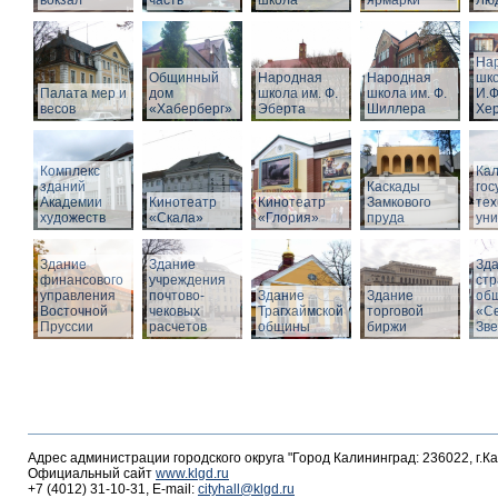
вокзал
часть
школа
ярмарки
Люд
На
Общинный
Народная
Народная
шко
Палата мер и
дом
школа им. Ф.
школа им. Ф.
И.Ф
весов
«Хаберберг»
Эберта
Шиллера
Хе
Комплекс
Кал
зданий
Каскады
гос
Академии
Кинотеатр
Кинотеатр
Замкового
тех
художеств
«Скала»
«Глория»
пруда
уни
Здание
Здание
Зд
финансового
учреждения
стр
управления
почтово-
Здание
Здание
об
Восточной
чековых
Трагхаймской
торговой
«С
Пруссии
расчетов
общины
биржи
Зв
Адрес администрации городского округа "Город Калининград: 236022, г.К
Официальный сайт
www.klgd.ru
+7 (4012) 31-10-31, E-mail:
cityhall@klgd.ru