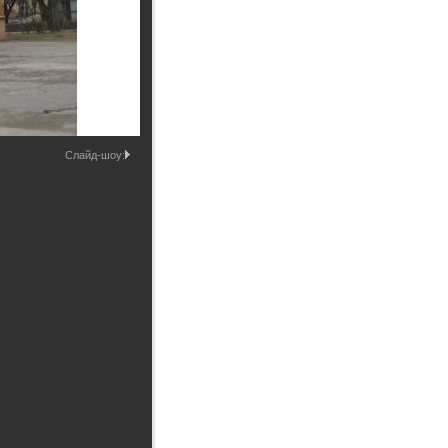
Промышленные здания и
сооружения
Мосты
Слайд-шоу: