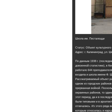
Школа им. Песталоцци
Статус: Объект культурного
Адрес: г. Калининград, ул. Ш
По данным 1938 г. (последн
довоенной статистике), в К
работало 644 преподавателя
входила и школа имени Ф. 
Рассматриваемый объект рас
одном из городских районов 
прерванная войной. Поскол
окраинных районов, то зда
этот период, да и в послед
были типовыми и в архитект
отличались. Из этого ряда 
которым относилась и народ