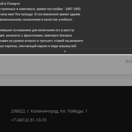
ой в Понарте.
строенных в комплексе, время постройки - 1887-1891
учила имя Песталоцци. В послевоенное время здание
рвоначальному назначению в качестве учебного
ужившие основанием для включения его в реестр
дия: ризалиты с фронтонами, вимперги боковых
Еще фотографии
ами на уровне второго и третьего этажей на ризалите
ные карнизы, венчающий карниз в виде машикулей.
28.0
236022, г. Калининград, пл. Победы, 1
+7 (4012) 31-10-31