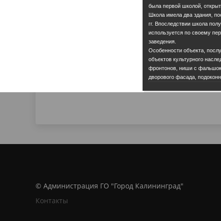
была первой школой, открыт
Школа имела два здания, по
гг. Впоследствии школа пол
используется по своему пе
заведения.
Особенности объекта, посл
объектов культурного насле
фронтонов, ниши с фальшокн
дворового фасада, подокон
© Администрация ГО "Город Калининград"
Контакты