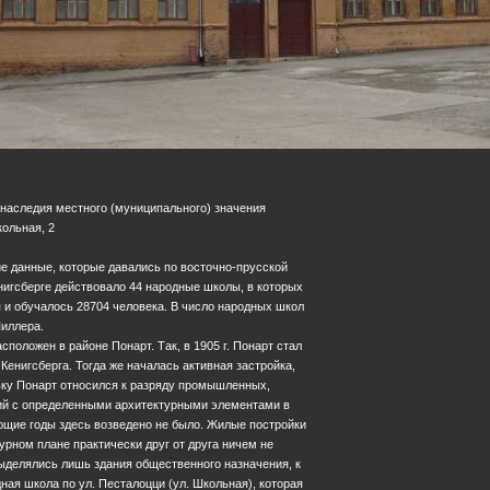
 наследия местного (муниципального) значения
кольная, 2
ие данные, которые давались по восточно-прусской
енигсберге действовало 44 народные школы, в которых
 и обучалось 28704 человека. В число народных школ
Шиллера.
положен в районе Понарт. Так, в 1905 г. Понарт стал
Кенигсберга. Тогда же началась активная застройка,
ьку Понарт относился к разряду промышленных,
ний с определенными архитектурными элементами в
ующие годы здесь возведено не было. Жилые постройки
урном плане практически друг от друга ничем не
выделялись лишь здания общественного назначения, к
ная школа по ул. Песталоцци (ул. Школьная), которая