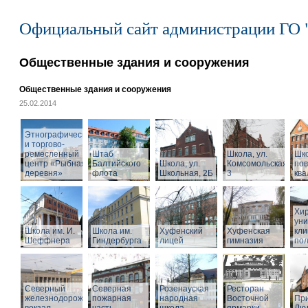
Официальный сайт администрации ГО 
Общественные здания и сооружения
Общественные здания и сооружения
25.02.2014
Этнографический
и торгово-
ремесленный
Штаб
Школа, ул.
Шк
центр «Рыбная
Балтийского
Школа, ул.
Комсомольская,
по
деревня»
флота
Школьная, 2Б
3
кв
Хир
уни
Школа им. И.
Школа им.
Хуфенский
Хуфенская
кли
Шеффнера
Гиндербурга
лицей
гимназия
пол
Северный
Северная
Розенауская
Ресторан
железнодорожный
пожарная
народная
Восточной
При