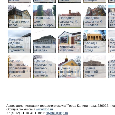
вокзал
часть
школа
ярмарки
Люд
На
Общинный
Народная
Народная
шко
Палата мер и
дом
школа им. Ф.
школа им. Ф.
И.Ф
весов
«Хаберберг»
Эберта
Шиллера
Хе
Комплекс
Кал
зданий
Каскады
гос
Академии
Кинотеатр
Кинотеатр
Замкового
тех
художеств
«Скала»
«Глория»
пруда
уни
Здание
Здание
Зд
финансового
учреждения
стр
управления
почтово-
Здание
Здание
об
Восточной
чековых
Трагхаймской
торговой
«С
Пруссии
расчетов
общины
биржи
Зв
Адрес администрации городского округа "Город Калининград: 236022, г.К
Официальный сайт
www.klgd.ru
+7 (4012) 31-10-31, E-mail:
cityhall@klgd.ru